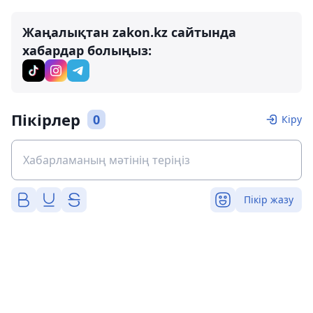
Жаңалықтан zakon.kz сайтында
хабардар болыңыз:
Пікірлер
0
Кіру
Пікір жазу