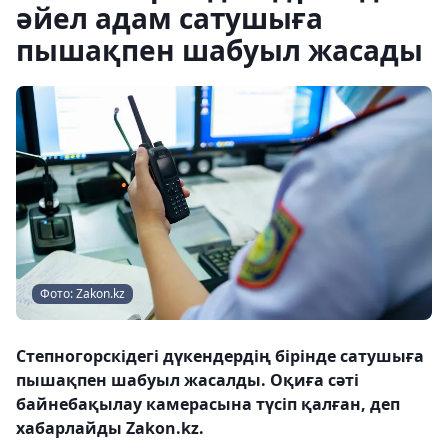
әйел адам сатушыға
пышақпен шабуыл жасады
Фото: Zakon.kz
Степногорскідегі дүкендердің бірінде сатушыға
пышақпен шабуыл жасалды. Оқиға сәті
байнебақылау камерасына түсіп қалған, деп
хабарлайды Zakon.kz.