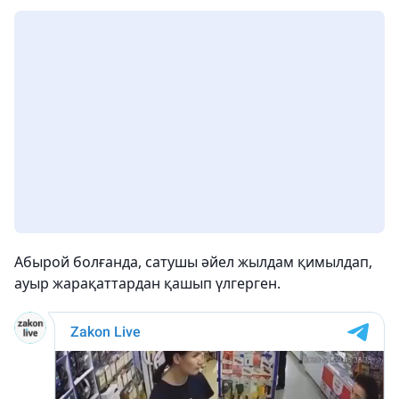
Абырой болғанда, сатушы әйел жылдам қимылдап,
ауыр жарақаттардан қашып үлгерген.