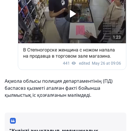
Ақмола облысы полиция департаментінің (ПД)
баспасөз қызметі аталған факті бойынша
қылмыстық іс қозғалғанын мәлімдеді.
"Күдікті анықталып, медициналық