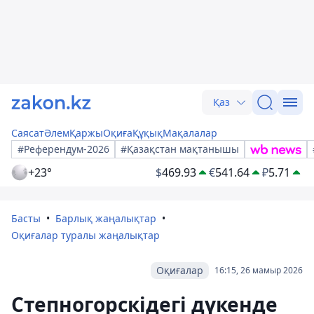
Қаз
Саясат
Әлем
Қаржы
Оқиға
Құқық
Мақалалар
#Референдум-2026
#Қазақстан мақтанышы
+23°
$
469.93
€
541.64
₽
5.71
Басты
Барлық жаңалықтар
Оқиғалар туралы жаңалықтар
Оқиғалар
16:15, 26 мамыр 2026
Степногорскідегі дүкенде