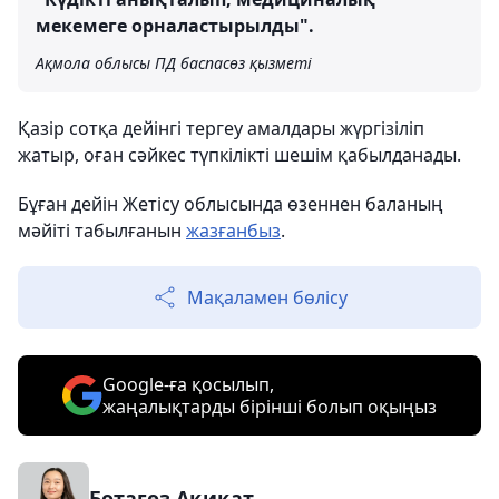
мекемеге орналастырылды".
Ақмола облысы ПД баспасөз қызметі
Қазір сотқа дейінгі тергеу амалдары жүргізіліп
жатыр, оған сәйкес түпкілікті шешім қабылданады.
Бұған дейін Жетісу облысында өзеннен баланың
мәйіті табылғанын
жазғанбыз
.
Мақаламен бөлісу
Google-ға қосылып,
жаңалықтарды бірінші болып оқыңыз
Ботагөз Ақиқат