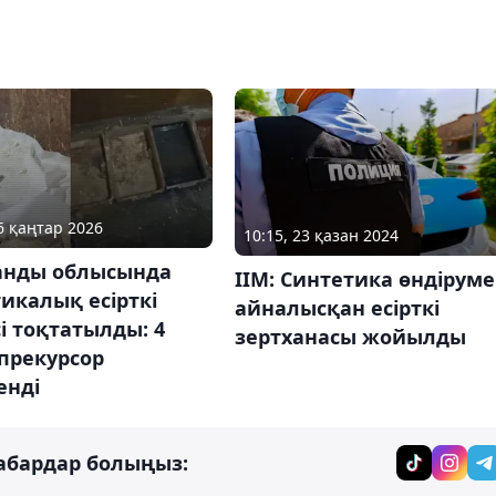
06 қаңтар 2026
10:15, 23 қазан 2024
анды облысында
ІІМ: Синтетика өндірум
икалық есірткі
айналысқан есірткі
сі тоқтатылды: 4
зертханасы жойылды
прекурсор
енді
абардар болыңыз: