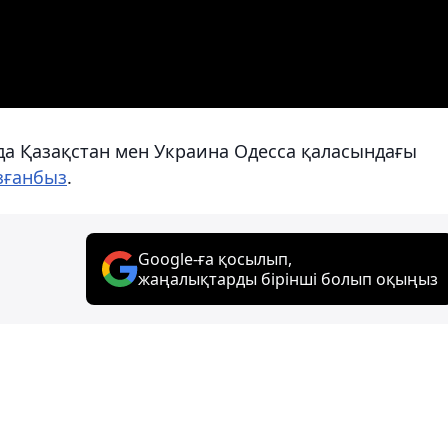
да Қазақстан мен Украина Одесса қаласындағы
зғанбыз
.
Google-ға қосылып,
жаңалықтарды бірінші болып оқыңыз