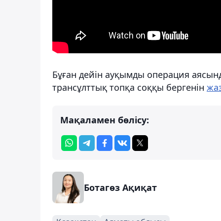
Бұған дейін ауқымды операция аясын
трансұлттық топқа соққы бергенін
жа
Мақаламен бөлісу:
Ботагөз Ақиқат