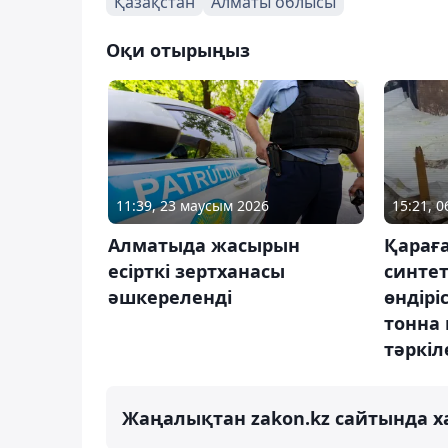
Қазақстан
Алматы облысы
Оқи отырыңыз
11:39, 23 маусым 2026
15:21, 
Алматыда жасырын
Қарағ
есірткі зертханасы
синтет
әшкереленді
өндірі
тонна 
тәркіл
Жаңалықтан zakon.kz сайтында х