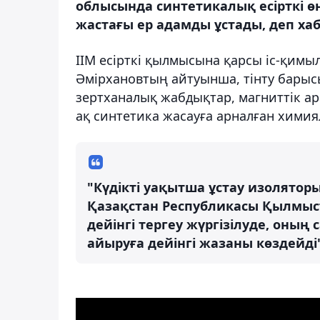
облысында синтетикалық есірткі ө
жастағы ер адамды ұстады, деп хаб
ІІМ есірткі қылмысына қарсы іс-қимы
Әмірхановтың айтуынша, тінту барыс
зертханалық жабдықтар, магниттік ар
ақ синтетика жасауға арналған химия
"Күдікті уақытша ұстау изоляторы
Қазақстан Республикасы Қылмысты
дейінгі тергеу жүргізілуде, оны
айыруға дейінгі жазаны көздейді"