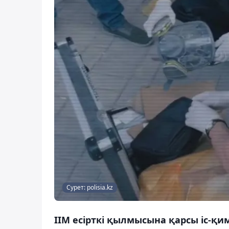
Сурет: polisia.kz
ІІМ есірткі қылмысына қарсы іс-қ