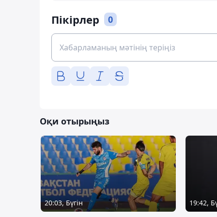
Пікірлер
0
Оқи отырыңыз
20:03, Бүгін
19:42, Б