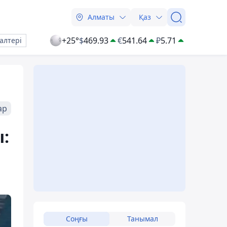
Алматы
Қаз
+25°
$
469.93
€
541.64
₽
5.71
алтері
ар
:
Соңғы
Танымал