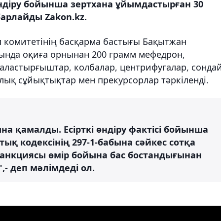
ндіру бойынша зертхана ұйымдастырған 30
арлайды Zakon.kz.
л комитетінің басқарма бастығы Бақытжан
ында оқиға орнынан 200 грамм мефедрон,
аластырғыштар, колбалар, центрифугалар, сондай
лық сұйықтықтар мен прекурсорлар тәркіленді.
на қамалды. Есірткі өндіру фактісі бойынша
қ кодексінің 297-1-бабына сәйкес сотқа
ң санкциясы өмір бойына бас бостандығынан
,- деп мәлімдеді ол.