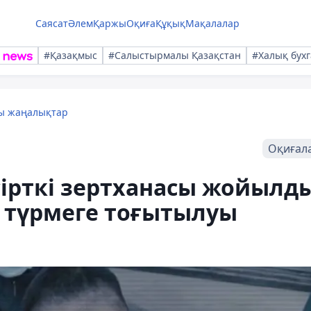
Саясат
Әлем
Қаржы
Оқиға
Құқық
Мақалалар
#Қазақмыс
#Салыстырмалы Қазақстан
#Халық бухг
лы жаңалықтар
Оқиғал
ірткі зертханасы жойылды
а түрмеге тоғытылуы