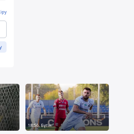
Кіру
у
18:56, Бүгін