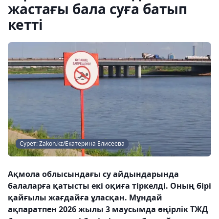
жастағы бала суға батып
кетті
Сурет: Zakon.kz/Екатерина Елисеева
Ақмола облысындағы су айдындарында
балаларға қатысты екі оқиға тіркелді. Оның бірі
қайғылы жағдайға ұласқан. Мұндай
ақпаратпен 2026 жылы 3 маусымда өңірлік ТЖД