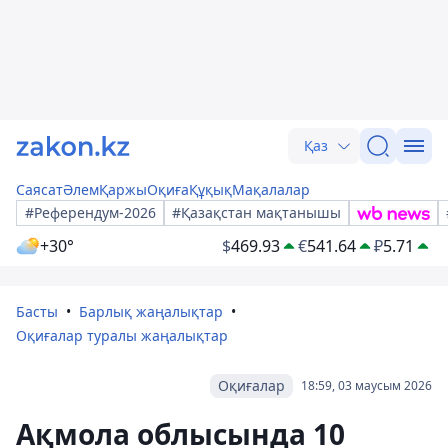
Қаз
Саясат
Әлем
Қаржы
Оқиға
Құқық
Мақалалар
#Референдум-2026
#Қазақстан мақтанышы
+30°
$
469.93
€
541.64
₽
5.71
Басты
Барлық жаңалықтар
Оқиғалар туралы жаңалықтар
Оқиғалар
18:59, 03 маусым 2026
Ақмола облысында 10