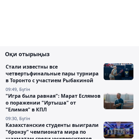
Оқи отырыңыз
Стали известны все
четвертьфинальные пары турнира
в Торонто с участием Рыбакиной
09:49, Бүгін
"Игра была равная": Марат Еслямов
о поражении "Иртыша" от
"Елимая" в КПЛ
09:30, Бүгін
Казахстанские студенты выиграли
"бронзу" чемпионата мира по
шахматам среди университетов