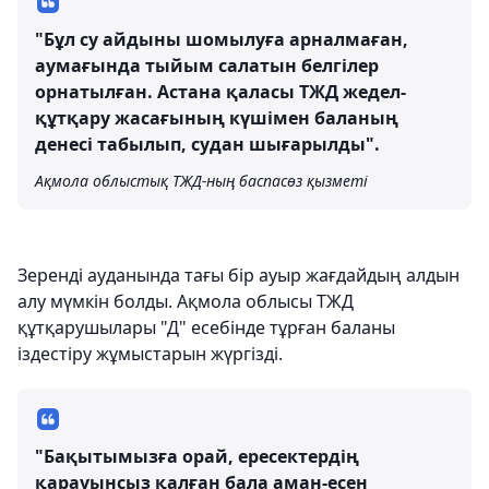
"Бұл су айдыны шомылуға арналмаған,
аумағында тыйым салатын белгілер
орнатылған. Астана қаласы ТЖД жедел-
құтқару жасағының күшімен баланың
денесі табылып, судан шығарылды".
Ақмола облыстық ТЖД-ның баспасөз қызметі
Зеренді ауданында тағы бір ауыр жағдайдың алдын
алу мүмкін болды. Ақмола облысы ТЖД
құтқарушылары "Д" есебінде тұрған баланы
іздестіру жұмыстарын жүргізді.
"Бақытымызға орай, ересектердің
қарауынсыз қалған бала аман-есен