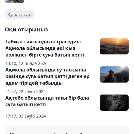
Қазақстан
Оқи отырыңыз
Табиғат аясындағы трагедия:
Ақмола облысында екі қыз
көлікпен бірге суға батып кетті
14:10, 12 шілде 2026
Ақмола облысында су тасқыны
кезінде суға батып кетті деген ер
адам тірідей табылды
21:57, 22 сәуір 2024
Ақтөбе облысында тағы бір бала
суға батып кетті
17:17, 03 сәуір 2024