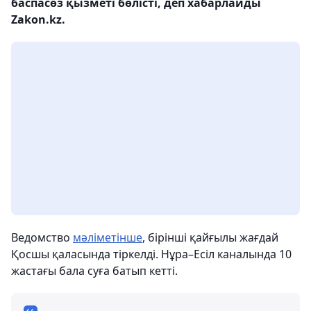
баспасөз қызметі бөлісті, деп хабарлайды
Zakon.kz.
Ведомство
мәліметінше
, бірінші қайғылы жағдай
Қосшы қаласында тіркелді. Нұра–Есіл каналында 10
жастағы бала суға батып кетті.