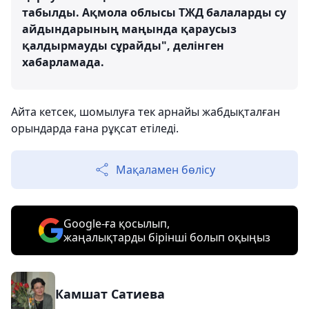
табылды. Ақмола облысы ТЖД балаларды су
айдындарының маңында қараусыз
қалдырмауды сұрайды", делінген
хабарламада.
Айта кетсек, шомылуға тек арнайы жабдықталған
орындарда ғана рұқсат етіледі.
Мақаламен бөлісу
Google-ға қосылып,
жаңалықтарды бірінші болып оқыңыз
Камшат Сатиева