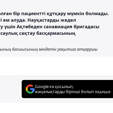
олған бір пациентті құтқару мүмкін болмады.
і ем алуда. Науқастарды жедел
у үшін Ақтөбеден санавиация бригадасы
енсаулық сақтау басқармасының
насының басшысының міндетін уақытша атқарушы
Google-ға қосылып,
жаңалықтарды бірінші болып оқыңыз