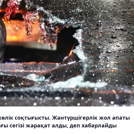
көлік соқтығысты. Жантүршігерлік жол апаты
ағы сегізі жарақат алды, деп хабарлайды