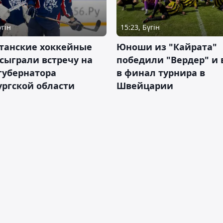
үгін
15:23, Бүгін
станские хоккейные
Юноши из "Кайрата"
сыграли встречу на
победили "Вердер" и
губернатора
в финал турнира в
ргской области
Швейцарии