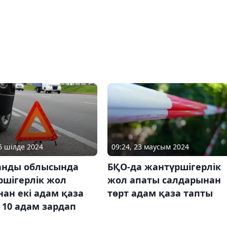
26 шілде 2024
09:24, 23 маусым 2024
нды ​​облысында
БҚО-да жантүршігерлік
ршігерлік жол
жол апаты салдарынан
ан екі адам қаза
төрт адам қаза тапты
 10 адам зардап