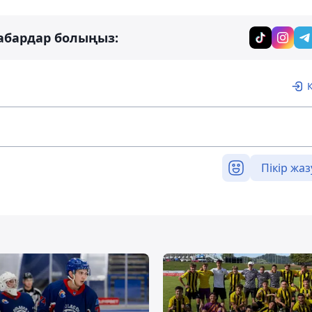
абардар болыңыз:
Пікір жаз