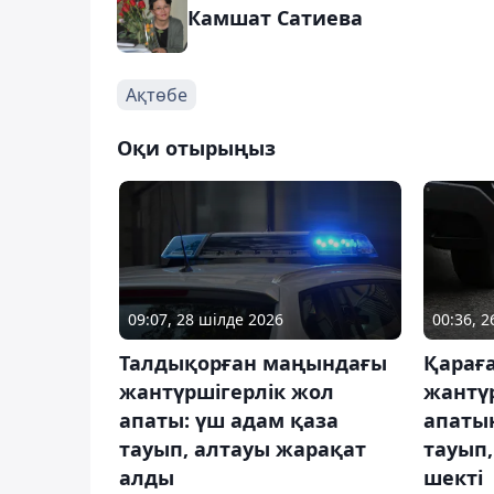
Камшат Сатиева
Ақтөбе
Оқи отырыңыз
09:07, 28 шілде 2026
00:36, 
Талдықорған маңындағы
Қараға
жантүршігерлік жол
жантү
апаты: үш адам қаза
апатын
тауып, алтауы жарақат
тауып,
алды
шекті