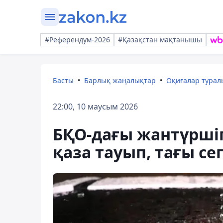
#Референдум-2026
#Қазақстан мақтанышы
Басты
Барлық жаңалықтар
Оқиғалар тура
22:00, 10 маусым 2026
БҚО-дағы жантүршіг
қаза тауып, тағы сег