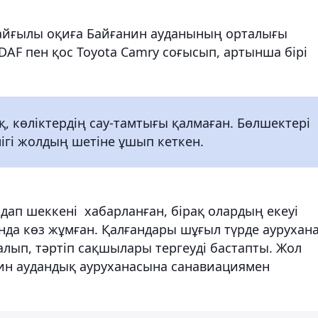
қайғылы оқиға Байғанин ауданының орталығы
AF пен қос Toyota Camry соғысып, артынша бірі
 көліктердің сау-тамтығы қалмаған. Бөлшектері
гі жолдың шетіне ұшып кеткен.
дап шеккені хабарланған, бірақ олардың екеуі
ында көз жұмған. Қалғандары шұғыл түрде аурухан
салып, тәртіп сақшылары тергеуді бастапты. Жол
ин аудандық ауруханасына санавиациямен