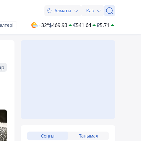
Алматы
Қаз
+32°
$
469.93
€
541.64
₽
5.71
алтері
ар
Соңғы
Танымал