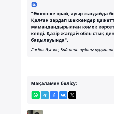
"Өкінішке орай, ауыр жағдайда б
Қалған зардап шеккендер қажетт
мамандандырылған көмек көрсет
келді. Қазір жағдай облыстық д
бақылауында".
Досбол Әуезов, Байғанин ауданы ауруха
Мақаламен бөлісу: