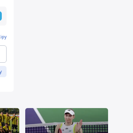
Кіру
у