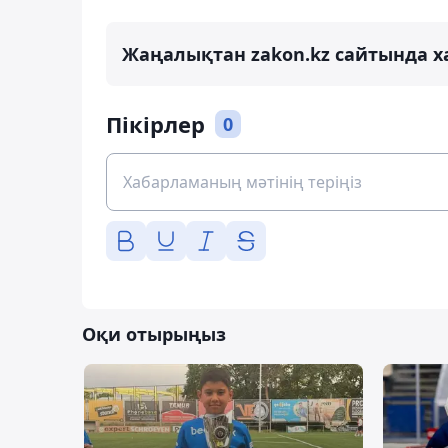
Жаңалықтан zakon.kz сайтында х
Пікірлер
0
Оқи отырыңыз