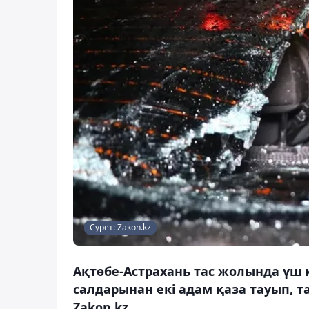
Сурет: Zakon.kz
Ақтөбе-Астрахань тас жолында үш 
салдарынан екі адам қаза тауып, т
Zakon.kz.