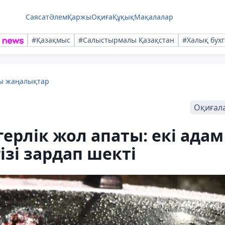
Саясат
Әлем
Қаржы
Оқиға
Құқық
Мақалалар
#Қазақмыс
#Салыстырмалы Қазақстан
#Халық бухг
лы жаңалықтар
Оқиғал
ерлік жол апаты: екі адам
ізі зардап шекті