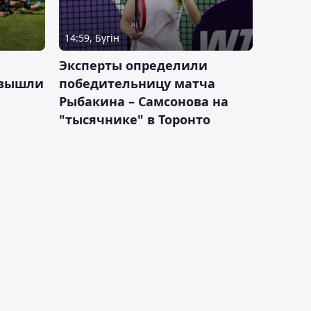
14:59, Бүгін
Эксперты определили
 вышли
победительницу матча
Рыбакина – Самсонова на
"тысячнике" в Торонто