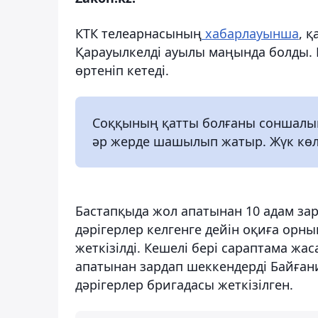
КТК телеарнасының
хабарлауынша
, 
Қарауылкелді ауылы маңында болды. D
өртеніп кетеді.
Соққының қатты болғаны соншалық,
әр жерде шашылып жатыр. Жүк көлі
Бастапқыда жол апатынан 10 адам зар
дәрігерлер келгенге дейін оқиға орн
жеткізілді. Кешелі бері сараптама жа
апатынан зардап шеккендерді Байған
дәрігерлер бригадасы жеткізілген.