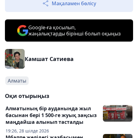
Мақаламен бөлісу
Google-ға қосылып,
жаңалықтарды бірінші болып оқыңыз
Камшат Сатиева
Алматы
Оқи отырыңыз
Алматының бір ауданында жыл
басынан бері 1 500-ге жуық заңсыз
маңдайша алынып тасталды
19:26, 28 шілде 2026
Мбаппе желідегі жазбасымен