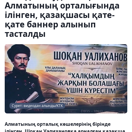
Алматының орталығында
ілінген, қазақшасы қате-
қате баннер алынып
тасталды
Сурет: видеодан алынды/КТК
Алматының орталық көшелерінің бірінде
ілінген, Шоқан Уәлихановқа арналған қазақша