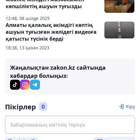
көпшіліктің ашуын туғызды
12:48, 08 шілде 2025
Алматы қалалық әкімдігі көптің
ашуын туғызған желідегі видеоға
қатысты түсінік берді
18:38, 13 қазан 2023
Жаңалықтан zakon.kz сайтында
хабардар болыңыз:
Пікірлер
0
Кіру