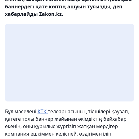
баннердегі қате көптің ашуын туғызды, деп
хабарлайды Zakon.kz.
Бұл мәселені
КТК
телеарнасының тілшілері қаузап,
қатеге толы баннер жайынан әкімдіктің бейхабар
екенін, оны құрылыс жүргізіп жатқан мердігер
компания ешкіммен келіспей, өздігімен іліп