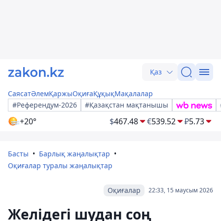
Қаз
Саясат
Әлем
Қаржы
Оқиға
Құқық
Мақалалар
#Референдум-2026
#Қазақстан мақтанышы
+20°
$
467.48
€
539.52
₽
5.73
Басты
Барлық жаңалықтар
Оқиғалар туралы жаңалықтар
Оқиғалар
22:33, 15 маусым 2026
Желідегі шудан соң