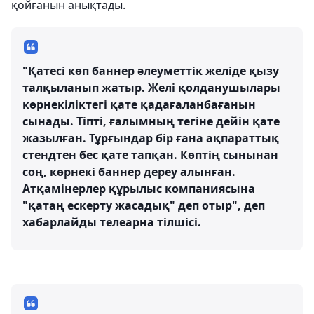
қойғанын анықтады.
"Қатесі көп баннер әлеуметтік желіде қызу
талқыланып жатыр. Желі қолданушылары
көрнекіліктегі қате қадағаланбағанын
сынады. Тіпті, ғалымның тегіне дейін қате
жазылған. Тұрғындар бір ғана ақпараттық
стендтен бес қате тапқан. Көптің сынынан
соң, көрнекі баннер дереу алынған.
Атқамінерлер құрылыс компаниясына
"қатаң ескерту жасадық" деп отыр", деп
хабарлайды телеарна тілшісі.