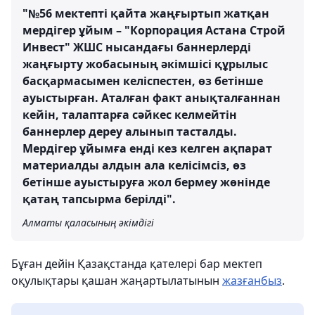
"№56 мектепті қайта жаңғыртып жатқан
мердігер ұйым – "Корпорация Астана Строй
Инвест" ЖШС нысандағы баннерлерді
жаңғырту жобасының әкімшісі құрылыс
басқармасымен келіспестен, өз бетінше
ауыстырған. Аталған факт анықталғаннан
кейін, талаптарға сәйкес келмейтін
баннерлер дереу алынып тасталды.
Мердігер ұйымға енді кез келген ақпарат
материалды алдын ала келісімсіз, өз
бетінше ауыстыруға жол бермеу жөнінде
қатаң тапсырма берілді".
Алматы қаласының әкімдігі
Бұған дейін Қазақстанда қателері бар мектеп
оқулықтары қашан жаңартылатынын
жазғанбыз
.