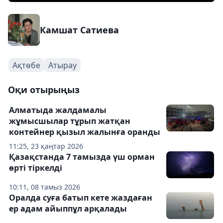
Камшат Сатиева
Ақтөбе
Атырау
Оқи отырыңыз
Алматыда жалдамалы
жұмысшылар тұрып жатқан
контейнер қызыл жалынға оранды
11:25, 23 қаңтар 2026
Қазақстанда 7 тамызда үш орман
өрті тіркелді
10:11, 08 тамыз 2026
Оралда суға батып кете жаздаған
ер адам айыппұл арқалады