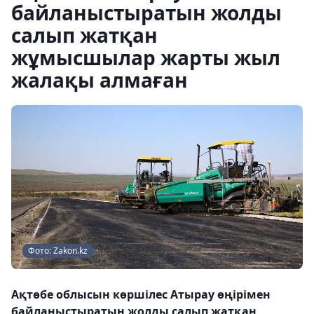
байланыстыратын жолды
салып жатқан
жұмысшылар жарты жыл
жалақы алмаған
Фото: Zakon.kz
Ақтөбе облысын көршілес Атырау өңірімен
байланыстыратын жолды салып жатқан