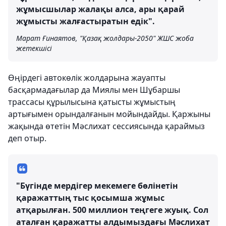
жұмысшылар жалақы алса, ары қарай
жұмысты жалғастыратын едік".
Марат Ғинаятов, "Қазақ жолдары-2050" ЖШС жоба
жетекшісі
Өңірдегі автокөлік жолдарына жауапты
басқармадағылар да Миялы мен Шұбаршы
трассасы құрылысына қатысты жұмыстың
артығымен орындалғанын мойындайды. Қаржыны
жақында өтетін Мәслихат сессиясында қараймыз
деп отыр.
"Бүгінде мердігер мекемеге бөлінетін
қаражаттың тыс қосымша жұмыс
атқарылған. 500 миллион теңгеге жуық. Сол
аталған қаражатты алдымыздағы Мәслихат