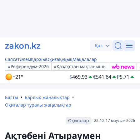
Қаз
Саясат
Әлем
Қаржы
Оқиға
Құқық
Мақалалар
#Референдум-2026
#Қазақстан мақтанышы
+21°
$
469.93
€
541.64
₽
5.71
Басты
Барлық жаңалықтар
Оқиғалар туралы жаңалықтар
Оқиғалар
22:40, 17 маусым 2026
Ақтөбені Атыраумен