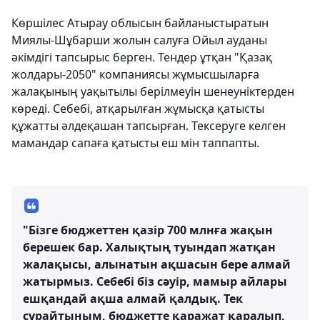
Көршілес Атырау облысын байланыстыратын
Миялы-Шұбарши жолын салуға Ойыл ауданы
әкімдігі тапсырыс берген. Тендер ұтқан "Қазақ
жолдары-2050" компаниясы жұмысшыларға
жалақының уақытылы берілмеуін шенеуніктерден
көреді. Себебі, атқарылған жұмысқа қатысты
құжатты әлдеқашан тапсырған. Тексеруге келген
мамандар сапаға қатысты еш мін таппапты.
"Бізге бюджеттен қазір 700 млнға жақын
берешек бар. Халықтың туындап жатқан
жалақысы, алынатын ақшасын бере алмай
жатырмыз. Себебі біз сәуір, мамыр айлары
ешқандай ақша алмай қалдық. Тек
сұрайтыным, бюджетте қаражат қаралып,