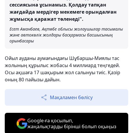
сессиясына ұсынамыз. Қолдау тапқан
жағдайда мердігер мекемеге орындалған
жұмысқа қаражат төленеді".
Есет Аманбаев, Ақтөбе облысы жолаушылар тасымалы
және автокөлік жолдары басқармасы басшысының
орынбасары
Ойыл ауданы аумағындағы Шұбаршы-Миялы тас
жолының құрылыс жобасы 4 миллиард теңгедей.
Осы ақшаға 17 шақырым жол салынуы тиіс. Қазір
оның 80 пайызы дайын.
Мақаламен бөлісу
Google-ға қосылып,
жаңалықтарды бірінші болып оқыңыз