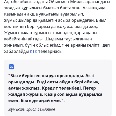
Ақтөбе облысындағы Ойыл мен Миялы арасындағы
жолдың құрылысы былтыр басталған. Алғашқыда
қазынадан ақша уақытылы аударылып,
жұмысшылар да қызметін асыра орындаған. Биыл
көктемнен бері қаржы да жоқ, жалақы да жоқ.
Жұмысшылар тұрмысы төмендеп, қарыздары
көбейгенін айтады. Шыдамы таусылғаннан
жиналып, бүгін облыс әкімдігіне арнайы келіпті, деп
хабарлайды
КТК
телеарнасы.
"Бізге берілген шаруа орындалды. Акті
орындалды. Енді алты айдан бері айлық
алған жоқпыз. Кредит төленбеді. Пәтер
жалдап жүрміз. Қазір сол ақша аударылса
екен. Бізге де оңай емес".
Жұмысшы Ербол Бекмашов