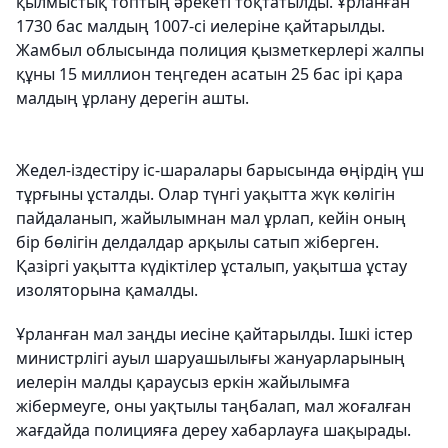
қылмыстық топтың әрекеті тоқтатылды. Ұрланған
1730 бас малдың 1007-сі иелеріне қайтарылды.
Жамбыл облысында полиция қызметкерлері жалпы
құны 15 миллион теңгеден асатын 25 бас ірі қара
малдың ұрлану дерегін ашты.
Жедел-іздестіру іс-шаралары барысында өңірдің үш
тұрғыны ұсталды. Олар түнгі уақытта жүк көлігін
пайдаланып, жайылымнан мал ұрлап, кейін оның
бір бөлігін делдалдар арқылы сатып жіберген.
Қазіргі уақытта күдіктілер ұсталып, уақытша ұстау
изоляторына қамалды.
Ұрланған мал заңды иесіне қайтарылды. Ішкі істер
министрлігі ауыл шаруашылығы жануарларының
иелерін малды қараусыз еркін жайылымға
жібермеуге, оны уақтылы таңбалап, мал жоғалған
жағдайда полицияға дереу хабарлауға шақырады.