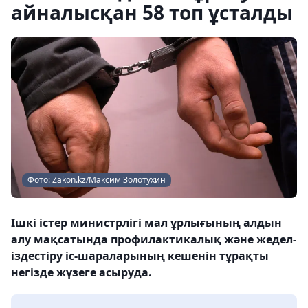
айналысқан 58 топ ұсталды
Фото: Zakon.kz/Максим Золотухин
Ішкі істер министрлігі мал ұрлығының алдын
алу мақсатында профилактикалық және жедел-
іздестіру іс-шараларының кешенін тұрақты
негізде жүзеге асыруда.