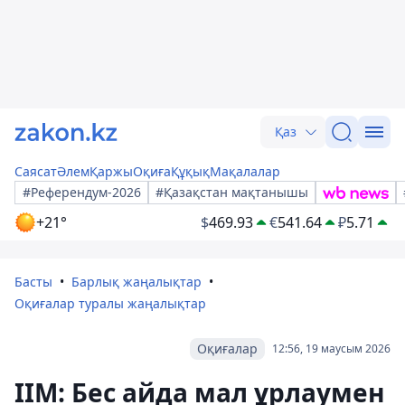
Қаз
Саясат
Әлем
Қаржы
Оқиға
Құқық
Мақалалар
#Референдум-2026
#Қазақстан мақтанышы
+21°
$
469.93
€
541.64
₽
5.71
Басты
Барлық жаңалықтар
Оқиғалар туралы жаңалықтар
Оқиғалар
12:56, 19 маусым 2026
ІІМ: Бес айда мал ұрлаумен