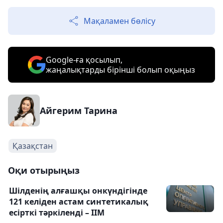
Мақаламен бөлісу
Google-ға қосылып,
жаңалықтарды бірінші болып оқыңыз
Айгерим Тарина
Қазақстан
Оқи отырыңыз
Шілденің алғашқы онкүндігінде
121 келіден астам синтетикалық
есірткі тәркіленді – ІІМ