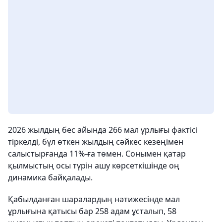
2026 жылдың бес айында 266 мал ұрлығы фактісі
тіркелді, бұл өткен жылдың сәйкес кезеңімен
салыстырғанда 11%-ға төмен. Сонымен қатар
қылмыстың осы түрін ашу көрсеткішінде оң
динамика байқалады.
Қабылданған шаралардың нәтижесінде мал
ұрлығына қатысы бар 258 адам ұсталып, 58