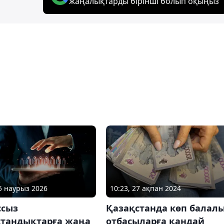
жаңалықтарды бірінші болып оқыңыз
05 наурыз 2026
10:23, 27 ақпан 2024
сыз
Қазақстанда көп балал
стандықтарға жаңа
отбасыларға қандай