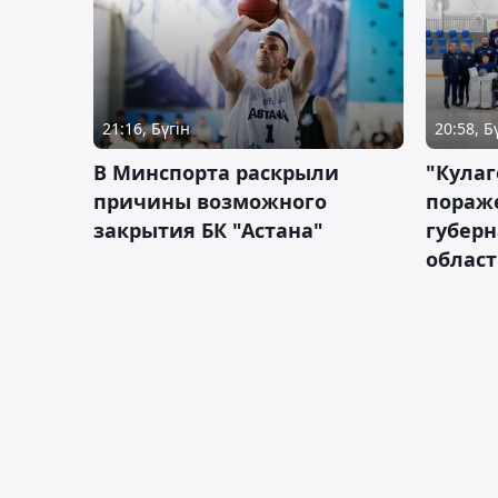
21:16, Бүгін
20:58, Б
В Минспорта раскрыли
"Кулаг
причины возможного
пораж
закрытия БК "Астана"
губерн
облас