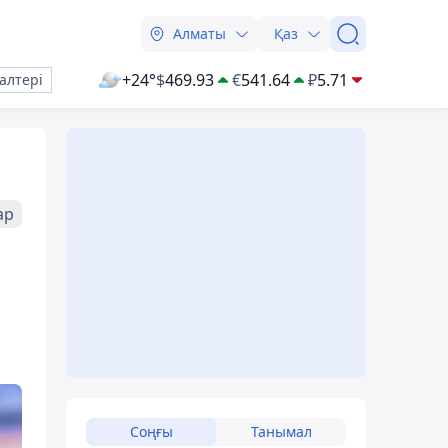
Алматы
Қаз
+24°
$
469.93
€
541.64
₽
5.71
алтері
ар
Соңғы
Танымал