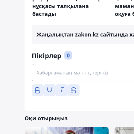
нұсқасы талқылана
маман
бастады
оқуға
Жаңалықтан zakon.kz сайтында х
Пікірлер
0
Оқи отырыңыз