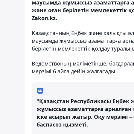
маусымда жұмыссыз азаматтарға ар
және оған берілетін мемлекеттік қ
Zakon.kz.
Қазақстанның Еңбек және халықты әле
маусымда жұмыссыз азаматтарға арналғ
берілетін мемлекеттік қолдау туралы 
Ведомствоның мәліметінше, бағдарла
мерзімі 6 айға дейін жалғасады.
"Қазақстан Республикасы Еңбек ж
жұмыссыз азаматтарға арналған қ
іске асырып жатыр. Оқу мерзімі –
баспасөз қызметі.