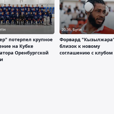
үгін
20:36, Бүгін
ер" потерпел крупное
Форвард "Кызылжара"
ение на Кубке
близок к новому
атора Оренбургской
соглашению с клубом
ти