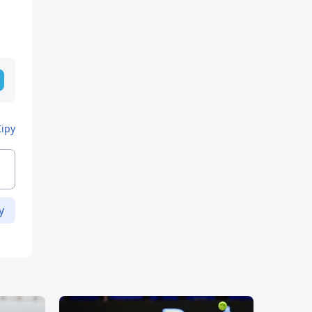
Кіру
у