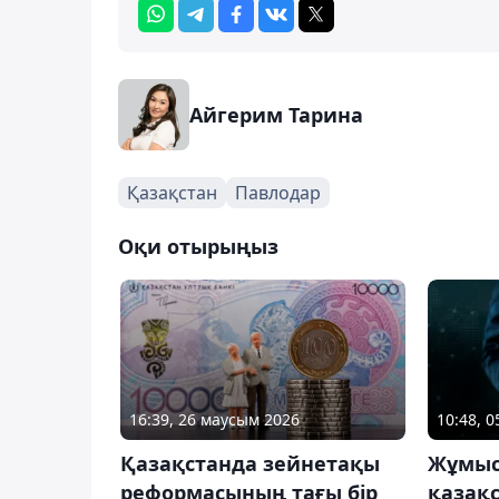
Айгерим Тарина
Қазақстан
Павлодар
Оқи отырыңыз
16:39, 26 маусым 2026
10:48, 
Қазақстанда зейнетақы
Жұмыс
реформасының тағы бір
қазақ