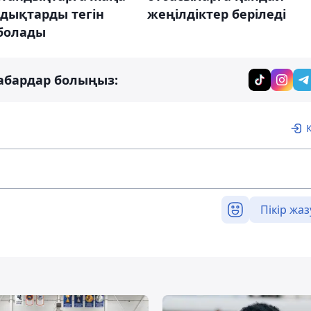
дықтарды тегін
жеңілдіктер беріледі
 болады
абардар болыңыз:
Пікір жаз