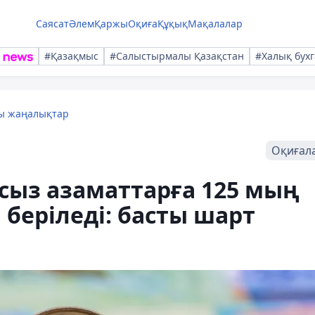
Саясат
Әлем
Қаржы
Оқиға
Құқық
Мақалалар
#Қазақмыс
#Салыстырмалы Қазақстан
#Халық бухг
лы жаңалықтар
Оқиғал
сыз азаматтарға 125 мың
 беріледі: басты шарт