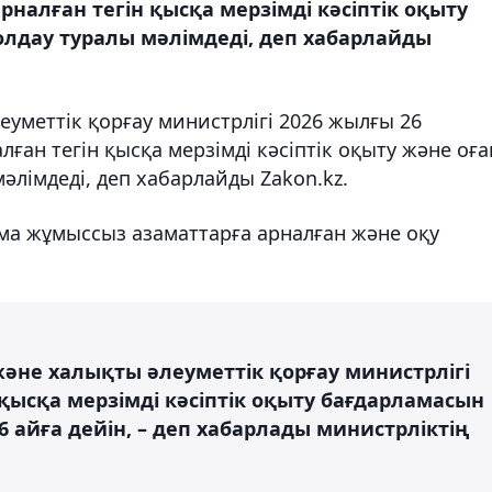
налған тегін қысқа мерзімді кәсіптік оқыту
олдау туралы мәлімдеді, деп хабарлайды
уметтік қорғау министрлігі 2026 жылғы 26
ан тегін қысқа мерзімді кәсіптік оқыту және оға
мәлімдеді, деп хабарлайды Zakon.kz.
ма жұмыссыз азаматтарға арналған және оқу
әне халықты әлеуметтік қорғау министрлігі
ысқа мерзімді кәсіптік оқыту бағдарламасын
 6 айға дейін, – деп хабарлады министрліктің