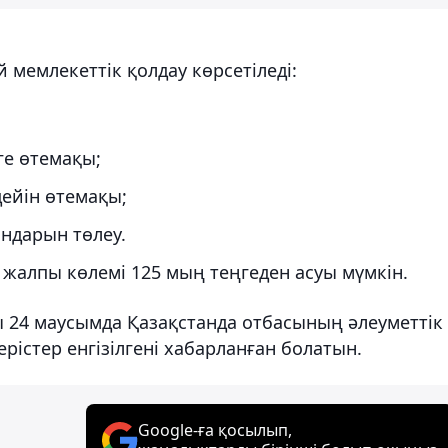
мемлекеттік қолдау көрсетіледі:
ге өтемақы;
дейін өтемақы;
ндарын төлеу.
жалпы көлемі 125 мың теңгеден асуы мүмкін.
ғы 24 маусымда Қазақстанда отбасының әлеуметтік
ерістер енгізілгені хабарланған болатын.
Google-ға қосылып,