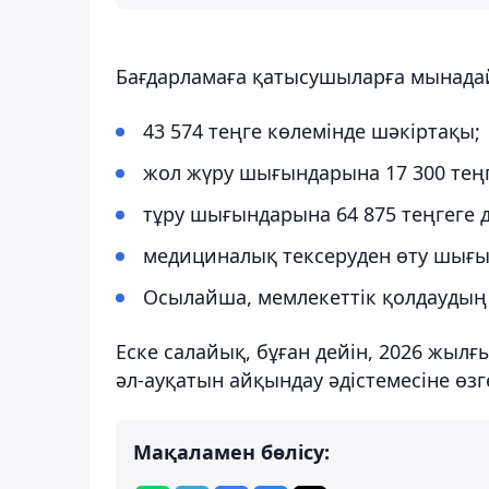
Бағдарламаға қатысушыларға мынадай 
43 574 теңге көлемінде шәкіртақы;
жол жүру шығындарына 17 300 тең
тұру шығындарына 64 875 теңгеге 
медициналық тексеруден өту шығы
Осылайша, мемлекеттік қолдаудың 
Еске салайық, бұған дейін, 2026 жыл
әл-ауқатын айқындау әдістемесіне өзг
Мақаламен бөлісу: