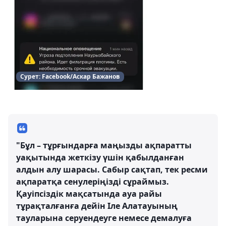
Сурет: Facebook/Аскар Бажанов
"Бұл – тұрғындарға маңызды ақпаратты
уақытында жеткізу үшін қабылданған
алдын алу шарасы. Сабыр сақтап, тек ресми
ақпаратқа сенулеріңізді сұраймыз.
Қауіпсіздік мақсатында ауа райы
тұрақталғанға дейін Іле Алатауының
тауларына серуендеуге немесе демалуға