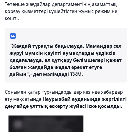
Төтенше жағдайлар департаментінің азаматтық
қорғау қызметтері күшейтілген жұмыс режиміне
көшті.
"Жағдай тұрақты бақылауда. Мамандар сел
жүруі мүмкін қауіпті аумақтарды үздіксіз
қадағалауда, ал құтқару бөлімшелері қажет
болған жағдайда жедел әрекет етуге
дайын",- деп мәлімдеді ТЖМ.
Сонымен қатар тұрғындарды дер кезінде хабардар
ету мақсатында
Наурызбай ауданында жергілікті
деңгейде ұлттық ескерту жүйесі іске қосылды.