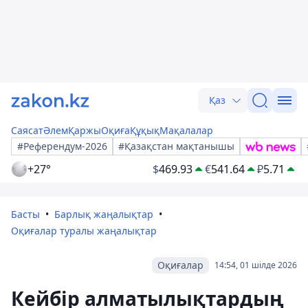
Қаз
Саясат
Әлем
Қаржы
Оқиға
Құқық
Мақалалар
#Референдум-2026
#Қазақстан мақтанышы
+27°
$
469.93
€
541.64
₽
5.71
Басты
Барлық жаңалықтар
Оқиғалар туралы жаңалықтар
Оқиғалар
14:54, 01 шілде 2026
Кейбір алматылықтардың