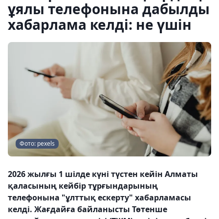
ұялы телефонына дабылды
хабарлама келді: не үшін
Фото: pexels
2026 жылғы 1 шілде күні түстен кейін Алматы
қаласының кейбір тұрғындарының
телефонына "ұлттық ескерту" хабарламасы
келді. Жағдайға байланысты Төтенше