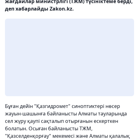
жағдайлар министрлігі (ТЖМ) түсініктеме берді,
деп хабарлайды Zakon.kz.
Бұған дейін "Қазгидромет" синоптиктері нөсер
жауын-шашынға байланысты Алматы тауларында
сел жүру қаупі сақталып отырғанын ескерткен
болатын. Осыған байланысты ТЖМ,
"Қазселденқорғау" мекемесі және Алматы қалалық