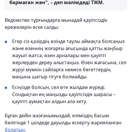
бармаған жөн", – деп мәлімдеді ТЖМ.
Ведомство тұрғындарға мынадай қауіпсіздік
ережелерін еске салды:
Егер сіз қазірдің өзінде таулы аймақта болсаңыз
және өзеннің жоғарғы ағысында қатты жаңбыр
жауып жатса, өзен арналары мен қауіпті
жерлерден дереу алыстаңыз. Өзен жағасына, сел
жүруі мүмкін сайларға немесе бөгеттердің
маңына шатыр тігуге болмайды.
Есіңізде болсын, сел өте жылдам жүреді.
Сондықтан ең маңызды қауіпсіздік шарасы –
қауіпті аумақтан алдын ала кету.
Бұған дейін жазғанымыздай, еліміздің басым
бөлігінде 1 шілдеде дауылды ескерту жарияланған
болатын
.