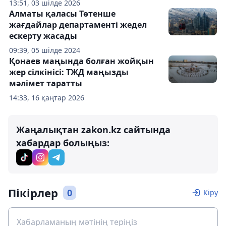
13:51, 03 шілде 2026
Алматы қаласы Төтенше
жағдайлар департаменті жедел
ескерту жасады
09:39, 05 шілде 2024
Қонаев маңында болған жойқын
жер сілкінісі: ТЖД маңызды
мәлімет таратты
14:33, 16 қаңтар 2026
Жаңалықтан zakon.kz сайтында
хабардар болыңыз:
Пікірлер
0
Кіру