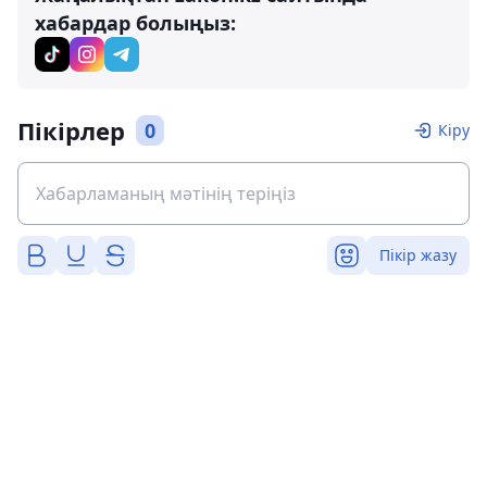
хабардар болыңыз:
Пікірлер
0
Кіру
Пікір жазу