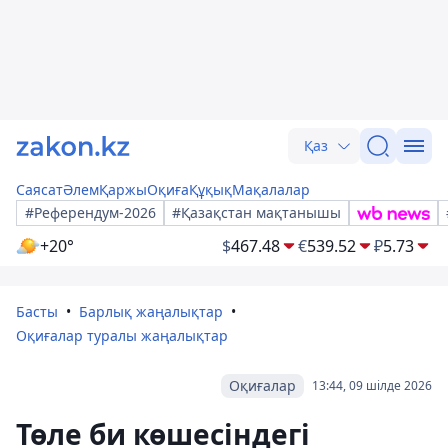
Қаз
Саясат
Әлем
Қаржы
Оқиға
Құқық
Мақалалар
#Референдум-2026
#Қазақстан мақтанышы
+20°
$
467.48
€
539.52
₽
5.73
Басты
Барлық жаңалықтар
Оқиғалар туралы жаңалықтар
Оқиғалар
13:44, 09 шілде 2026
Төле би көшесіндегі