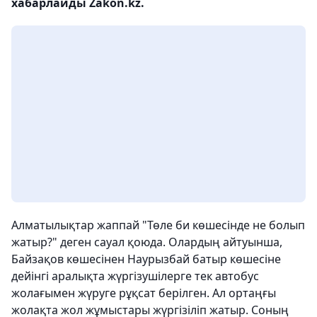
хабарлайды Zakon.kz.
Алматылықтар жаппай "Төле би көшесінде не болып
жатыр?" деген сауал қоюда. Олардың айтуынша,
Байзақов көшесінен Наурызбай батыр көшесіне
дейінгі аралықта жүргізушілерге тек автобус
жолағымен жүруге рұқсат берілген. Ал ортаңғы
жолақта жол жұмыстары жүргізіліп жатыр. Соның