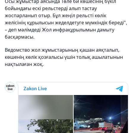
Осы жұмыстар аясында Төле би көшесінің бүкіл
бойындағы ескі рельстерді алып тастау
жоспарланып отыр. Бұл жеңіл рельсті көлік
желісінің құрылысын жеделдетуге мүмкіндік береді",
– деп мәлімдеді Жол инфрақұрылымын дамыту
басқармасы.
Ведомство жол жұмыстарының қашан аяқталып,
көшенің көлік қозғалысы үшін толық ашылатынын
нақтылаған жоқ.