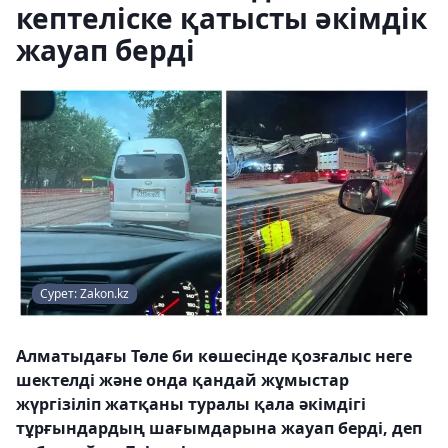
кептеліске қатысты әкімдік
жауап берді
Сурет: Zakon.kz
Алматыдағы Төле би көшесінде қозғалыс неге
шектелді және онда қандай жұмыстар
жүргізіліп жатқаны туралы қала әкімдігі
тұрғындардың шағымдарына жауап берді, деп