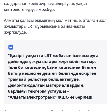
салдарынан көлік жүргізушілері ұзақ уақыт
кептелісте тұруға мәжбүр.
Алматы қаласы әкімдігінің мәліметінше, аталған жол
жұмыстары LRT құрылысына байланысты
жүргізілуде.
"Қазіргі уақытта LRT жобасын іске асыруға
дайындық жұмыстары жүргізіліп жатыр.
Төле би көшесінің Саин көшесінен Өтеген
батыр көшесіне дейінгі бөлігінде ескірген
трамвай рельстері бөлшектелуде.
Демонтаждалған материалдардың
барлығы теңгерім ұстаушы –
"Алматыэлектротранс" ЖШС-не беріледі.