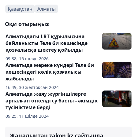
Қазақстан
Алматы
Оқи отырыңыз
Алматыдағы LRT құрылысына
байланысты Төле би көшесінде
қозғалысқа шектеу қойылды
09:38, 16 шілде 2026
Алматыда мереке күндері Төле би
көшесіндегі көлік қозғалысы
жабылады
16:49, 30 желтоқсан 2024
Алматыда жаяу жүргіншілерге
арналған өткелді су басты - әкімдік
түсініктеме берді
09:25, 11 шілде 2024
Жаңалықтан zakon.kz сайтында