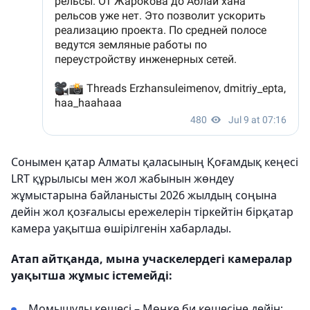
Сонымен қатар Алматы қаласының Қоғамдық кеңесі
LRT құрылысы мен жол жабынын жөндеу
жұмыстарына байланысты 2026 жылдың соңына
дейін жол қозғалысы ережелерін тіркейтін бірқатар
камера уақытша өшірілгенін хабарлады.
Атап айтқанда, мына учаскелердегі камералар
уақытша жұмыс істемейді:
Момышұлы көшесі – Мөңке би көшесіне дейін;