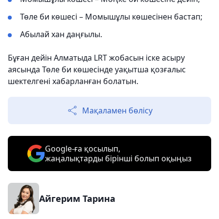
Төле би көшесі – Момышұлы көшесінен бастап;
Абылай хан даңғылы.
Бұған дейін Алматыда LRT жобасын іске асыру
аясында Төле би көшесінде уақытша қозғалыс
шектелгені хабарланған болатын.
Мақаламен бөлісу
Google-ға қосылып,
жаңалықтарды бірінші болып оқыңыз
Айгерим Тарина