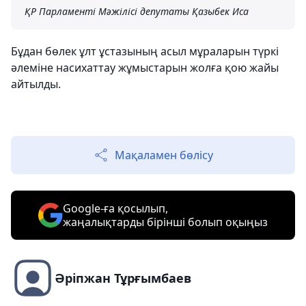
ҚР Парламенті Мәжілісі депутаты Қазыбек Иса
Бұдан бөлек ұлт ұстазының асыл мұраларын түркі
әлеміне насихаттау жұмыстарын жолға қою жайы
айтылды.
Мақаламен бөлісу
Google-ға қосылып,
жаңалықтарды бірінші болып оқыңыз
Әріпжан Тұрғымбаев