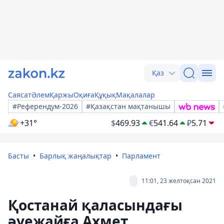
Қаз
Саясат
Әлем
Қаржы
Оқиға
Құқық
Мақалалар
#Референдум-2026
#Қазақстан мақтанышы
+31°
$
469.93
€
541.64
₽
5.71
Басты
Барлық жаңалықтар
Парламент
11:01, 23 желтоқсан 2021
Қостанай қаласындағы
әуежайға Ахмет