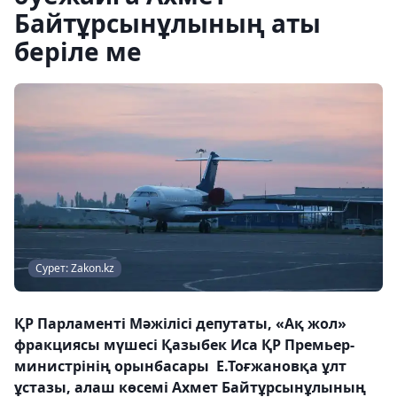
Байтұрсынұлының аты
беріле ме
Сурет: Zakon.kz
ҚР Парламенті Мәжілісі депутаты, «Ақ жол»
фракциясы мүшесі Қазыбек Иса ҚР Премьер-
министрінің орынбасары Е.Тоғжановқа ұлт
ұстазы, алаш көсемі Ахмет Байтұрсынұлының