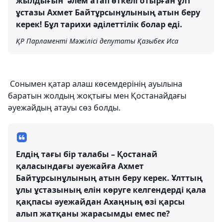
жылдығын әлем атап өткелі отырған ұлт
ұстазы Ахмет Байтұрсынұлының атын беру
керек! Бұл тарихи әділеттілік болар еді.
ҚР Парламенті Мәжілісі депутаты Қазыбек Иса
Сонымен қатар алаш көсемдерінің ауылына
баратын жолдың жоқтығы мен Қостанайдағы
әуежайдың атауы сөз болды.
Елдің тағы бір талабы – Қостанай
қаласындағы әуежайға Ахмет
Байтұрсынұлының атын беру керек. Ұлттың
ұлы ұстазының елін көруге келгендерді қала
қақпасы әуежайдан Ахаңның өзі қарсы
алып жатқаны жарасымды емес пе?