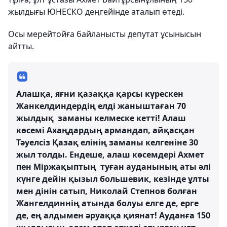
жылдығы ЮНЕСКО деңгейінде аталып өтеді.
Осы мерейтойға байланысты депутат ұсынысын
айтты.
Алашқа, яғни қазаққа қарсы күрескен
Жанкелдиндердің елді жаныштаған 70
жылдық заманы келмеске кетті! Алаш
көсемі Ахаңдардың армандап, айқасқан
Тәуелсіз Қазақ елінің заманы келгеніне 30
жыл толды. Ендеше, алаш көсемдері Ахмет
пен Міржақыптың туған ауданының аты әлі
күнге дейін қызыл большевик, кезінде ұлты
мен дінін сатып, Николай Степнов болған
Жангелдиннің атында болуы елге де, ерге
де, ең алдымен әруаққа қиянат! Ауданға 150