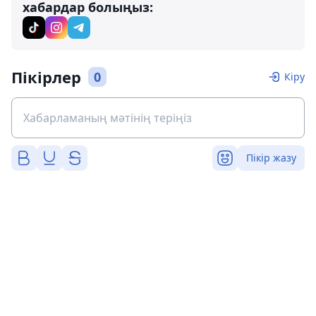
хабардар болыңыз:
Пікірлер
0
Кіру
Пікір жазу