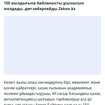
150 жылдығына байланысты ұсынысын
жолдады, деп хабарлайды Zakon.kz
Келесі жылы алаш көсемдерінің бірі, мемлекет және
қоғам қайраткері, қазақ ғылымын академиялық
жолмен ұйымдастырушы, ХХ ғасыр басындағы қазақ
интеллигенциясы шоғырын тәрбиелеуші аса ірі
тұлға, ұлт ұстазы Ахмет Байтұрсынұлының 150