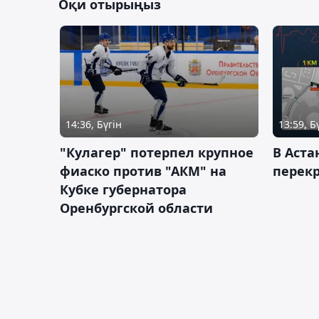
Оқи отырыңыз
14:36, Бүгін
13:59, Б
"Кулагер" потерпел крупное
В Аста
фиаско против "АКМ" на
перек
Кубке губернатора
Оренбургской области