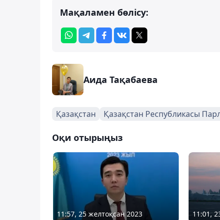
Мақаламен бөлісу:
Аида Тақабаева
Қазақстан
Қазақстан Республикасы Парл
Оқи отырыңыз
11:57, 25 желтоқсан 2023
11:01, 