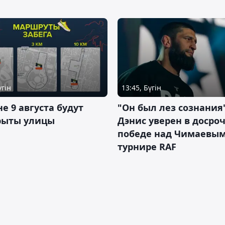
үгін
13:45, Бүгін
не 9 августа будут
"Он был лез сознания"
рыты улицы
Дэнис уверен в досро
победе над Чимаевым
турнире RAF