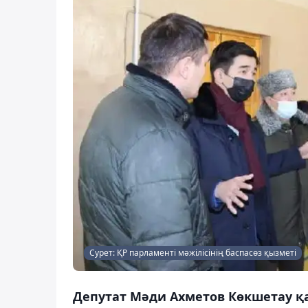
Сурет: ҚР парламенті мәжілісінің баспасөз қызметі
Депутат Мәди Ахметов Көкшетау қ