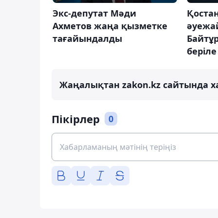
Экс-депутат Мәди
Қоста
Ахметов жаңа қызметке
әуежа
тағайындалды
Байтұ
беріле
Жаңалықтан zakon.kz сайтында х
Пікірлер
0