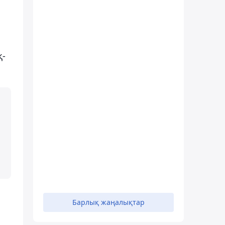
қ-
Барлық жаңалықтар