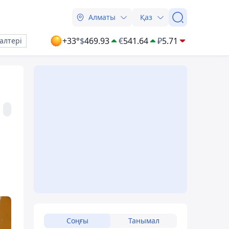
Алматы
Қаз
+33°
$
469.93
€
541.64
₽
5.71
алтері
Соңғы
Танымал