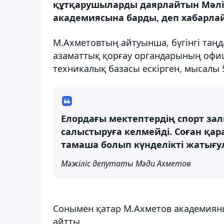
құтқарушыларды даярлайтын Мәлі
академиясына барды, деп хабарлай
М.Ахметовтың айтуынша, бүгінгі таңд
азаматтық қорғау органдарының офи
техникалық базасы ескірген, мысалы 
Елордағы мектептердің спорт зал
салыстыруға келмейді. Соған қа
тамаша болып күнделікті жатығу
Мәжіліс депутаты Мәди Ахметов
Сонымен қатар М.Ахметов академияны
айтты.