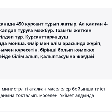
анада 450 курсант тұрып жатыр. Ал қалған 4-
жалдап тұруға мәжбүр. Тозығы жеткен
ілдеп тұр. Курсанттарға душ
да монша. Өмір мен өлім арасында жүріп,
рымен күресетін, бірінші болып көмекке
ейде білім алып, қалыптасуына жағдай
 министрлігі аталған мәселелер бойынша тиісті
нына тоқталып, мәселені Үкімет алдында