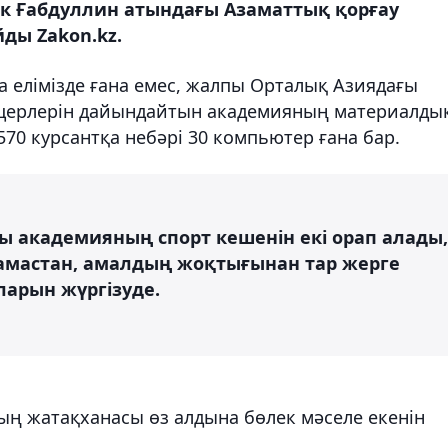
к Ғабдуллин атындағы Азаматтық қорғау
ды Zakon.kz.
а елімізде ғана емес, жалпы Орталық Азиядағы
церлерін дайындайтын академияның материалды
570 курсантқа небәрі 30 компьютер ғана бар.
ы академияның спорт кешенін екі орап алады,
рамастан, амалдың жоқтығынан тар жерге
ларын жүргізуде.
ң жатақханасы өз алдына бөлек мәселе екенін