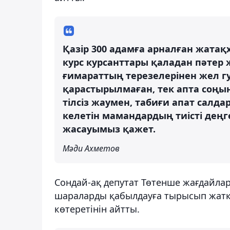
Қазір 300 адамға арналған жатақх
курс курсанттары қаладан пәтер 
ғимараттың терезелерінен жел гу
қарастырылмаған, тек апта соңын
тілсіз жаумен, табиғи апат салда
келетін мамандардың тиісті деңг
жасауымыз қажет.
Мәди Ахметов
Сондай-ақ депутат Төтенше жағдайлар
шараларды қабылдауға тырысып жатқа
көтеретінін айтты.