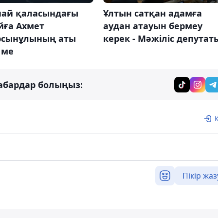
най қаласындағы
Ұлтын сатқан адамға
йға Ахмет
аудан атауын бермеу
рсынұлының аты
керек - Мәжіліс депутат
 ме
абардар болыңыз:
Пікір жаз