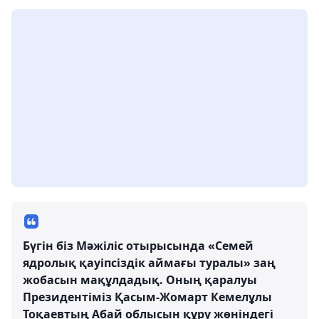
Бүгін біз Мәжіліс отырысында «Семей
ядролық қауіпсіздік аймағы туралы» заң
жобасын мақұлдадық. Оның қаралуы
Президентіміз Қасым-Жомарт Кемелұлы
Тоқаевтың Абай облысын құру жөніндегі