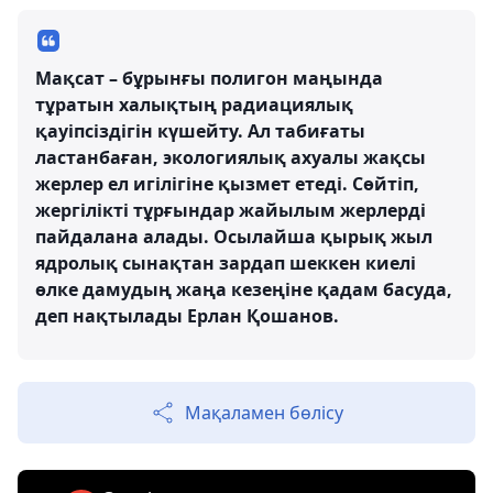
Мақсат – бұрынғы полигон маңында
тұратын халықтың радиациялық
қауіпсіздігін күшейту. Ал табиғаты
ластанбаған, экологиялық ахуалы жақсы
жерлер ел игілігіне қызмет етеді. Сөйтіп,
жергілікті тұрғындар жайылым жерлерді
пайдалана алады. Осылайша қырық жыл
ядролық сынақтан зардап шеккен киелі
өлке дамудың жаңа кезеңіне қадам басуда,
деп нақтылады Ерлан Қошанов.
Мақаламен бөлісу