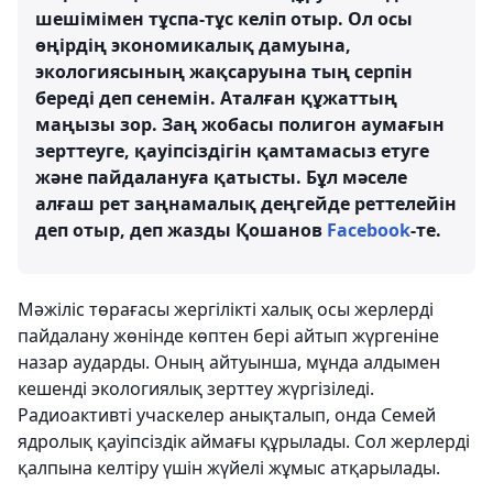
шешімімен тұспа-тұс келіп отыр. Ол осы
өңірдің экономикалық дамуына,
экологиясының жақсаруына тың серпін
береді деп сенемін. Аталған құжаттың
маңызы зор. Заң жобасы полигон аумағын
зерттеуге, қауіпсіздігін қамтамасыз етуге
және пайдалануға қатысты. Бұл мәселе
алғаш рет заңнамалық деңгейде реттелейін
деп отыр, деп жазды Қошанов
Facebook
-те.
Мәжіліс төрағасы жергілікті халық осы жерлерді
пайдалану жөнінде көптен бері айтып жүргеніне
назар аударды. Оның айтуынша, мұнда алдымен
кешенді экологиялық зерттеу жүргізіледі.
Радиоактивті учаскелер анықталып, онда Семей
ядролық қауіпсіздік аймағы құрылады. Сол жерлерді
қалпына келтіру үшін жүйелі жұмыс атқарылады.