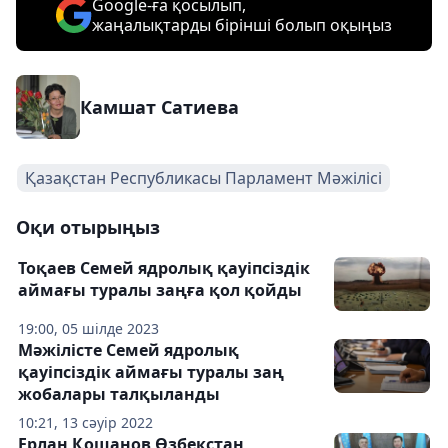
Google-ға қосылып,
жаңалықтарды бірінші болып оқыңыз
Камшат Сатиева
Қазақстан Республикасы Парламент Мәжілісі
Оқи отырыңыз
Тоқаев Семей ядролық қауіпсіздік
аймағы туралы заңға қол қойды
19:00, 05 шілде 2023
Мәжілісте Семей ядролық
қауіпсіздік аймағы туралы заң
жобалары талқыланды
10:21, 13 сәуір 2022
Ерлан Қошанов Өзбекстан