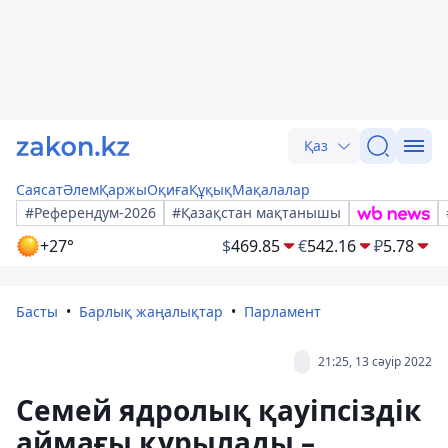
Қаз
Саясат
Әлем
Қаржы
Оқиға
Құқық
Мақалалар
#Референдум-2026
#Қазақстан мақтанышы
+27°
$
469.85
€
542.16
₽
5.78
Басты
Барлық жаңалықтар
Парламент
21:25, 13 сәуір 2022
Семей ядролық қауіпсіздік
аймағы құрылады –