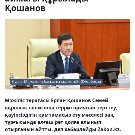
Қошанов
Сурет: Мәжілістің баспасөз қызметі/Ж. Жұмабеков
Мәжіліс төрағасы Ерлан Қошанов Семей
ядролық полигоны территориясын зерттеу,
қауіпсіздігін қамтамасыз ету мәселесі заң
тұрғысында алғаш рет қолға алынып
отырғанын айтты, деп хабарлайды Zakon.kz.