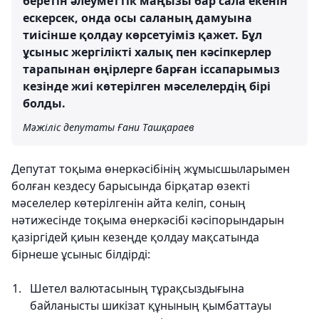
беретін әлеуметтік маңызы бар сала екенін
ескерсек, онда осы саланың дамуына
тиісінше қолдау көрсетуіміз қажет. Бұл
ұсыныс жергілікті халық пен кәсіпкерлер
тарапынан өңірлерге барған іссапарымыз
кезінде жиі көтерілген мәселелердің бірі
болды.
Мәжіліс депутаты Ғани Ташқараев
Депутат тоқыма өнеркәсібінің жұмысшыларымен
болған кездесу барысында бірқатар өзекті
мәселелер көтерілгенін айта келіп, соның
нәтижесінде тоқыма өнеркәсібі кәсіпорындарын
қазіргідей қиын кезеңде қолдау мақсатында
бірнеше ұсыныс білдірді:
Шетел валютасының тұрақсыздығына
байланысты шикізат құнының қымбаттауы