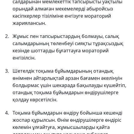
салдарынан мемлекеттік тапсырысты уақтылы
орындай алмаған мекемелерді абыройсыз
кәсіпкерлер тізіліміне енгізуге мораторий
жариялансын.
Жұмыс пен тапсырыстардың болмауы, салық
салымдарының төленбеуі сияқты тұрақсыздық
кезінде шоттарды бұғаттауға мораторий
енгізілсін.
Шетелдік тоқыма бұйымдарының отандық
өнімнен айтарлықтай арзан бағамен әкелінуін
болдырмас үшін шекарада бақылауды күшейтіп,
отандық тоқыма бұйымдарын өндірушілерге
қолдау көрсетілсін.
Тоқыма бұйымдарын өндіру бойынша кешенді
жоспар құрылсын. Өнім өндірушілерге өндіріс
көлемін ұлғайтуға, жұмысшыларды қайта