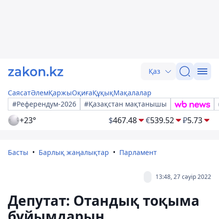
Қаз
Саясат
Әлем
Қаржы
Оқиға
Құқық
Мақалалар
#Референдум-2026
#Қазақстан мақтанышы
+23°
$
467.48
€
539.52
₽
5.73
Басты
Барлық жаңалықтар
Парламент
13:48, 27 сәуір 2022
Депутат: Отандық тоқыма
бұйымдарын