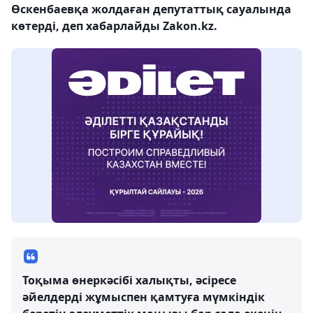
Өскенбаевқа жолдаған депутаттық сауалында
көтерді, деп хабарлайды Zakon.kz.
Тоқыма өнеркәсібі халықты, әсіресе
әйелдерді жұмыспен қамтуға мүмкіндік