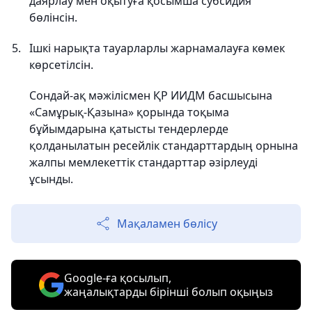
даярлау мен оқытуға қосымша субсидия
бөлінсін.
Ішкі нарықта тауарларлы жарнамалауға көмек
көрсетілсін.
Сондай-ақ мәжілісмен ҚР ИИДМ басшысына
«Самұрық-Қазына» қорында тоқыма
бұйымдарына қатысты тендерлерде
қолданылатын ресейлік стандарттардың орнына
жалпы мемлекеттік стандарттар әзірлеуді
ұсынды.
Мақаламен бөлісу
Google-ға қосылып,
жаңалықтарды бірінші болып оқыңыз