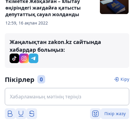
Үкіметке Жезқазған – Ұлытау
өңіріндегі жағдайға қатысты
депутаттық сауал жолданды
12:59, 16 ақпан 2022
Жаңалықтан zakon.kz сайтында
хабардар болыңыз:
Пікірлер
0
Кіру
Пікір жазу