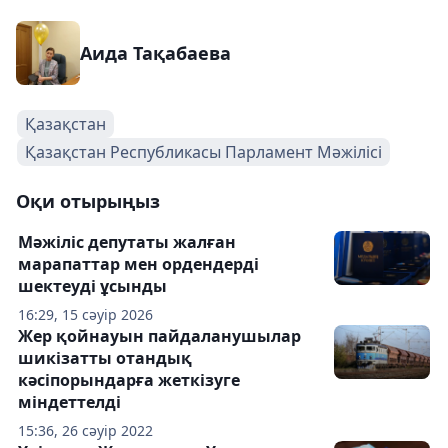
Аида Тақабаева
Қазақстан
Қазақстан Республикасы Парламент Мәжілісі
Оқи отырыңыз
Мәжіліс депутаты жалған
марапаттар мен ордендерді
шектеуді ұсынды
16:29, 15 сәуір 2026
Жер қойнауын пайдаланушылар
шикізатты отандық
кәсіпорындарға жеткізуге
міндеттелді
15:36, 26 сәуір 2022