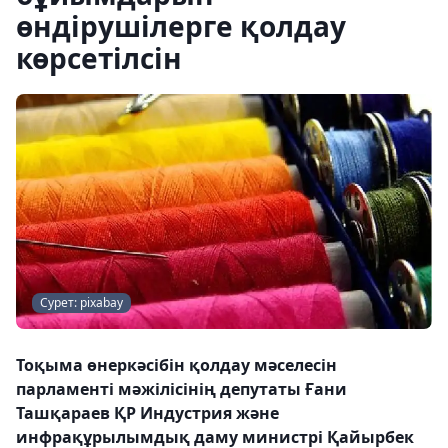
өндірушілерге қолдау
көрсетілсін
Сурет: pixabay
Тоқыма өнеркәсібін қолдау мәселесін
парламенті мәжілісінің депутаты Ғани
Ташқараев ҚР Индустрия және
инфрақұрылымдық даму министрі Қайырбек