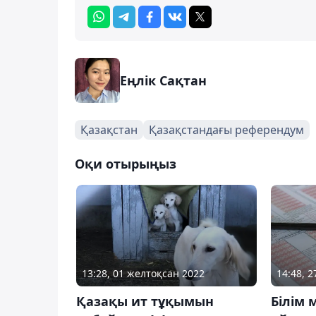
Еңлік Сақтан
Қазақстан
Қазақстандағы референдум
Оқи отырыңыз
13:28, 01 желтоқсан 2022
14:48, 
Қазақы ит тұқымын
Білім 