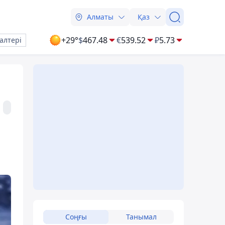
Алматы
Қаз
+29°
$
467.48
€
539.52
₽
5.73
алтері
Соңғы
Танымал