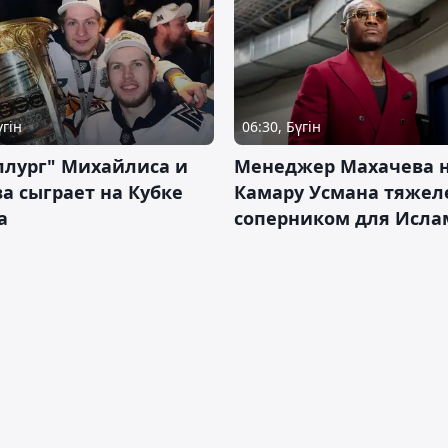
үгін
06:30, Бүгін
ллург" Михайлиса и
Менеджер Махачева 
а сыграет на Кубке
Камару Усмана тяже
а
соперником для Исла