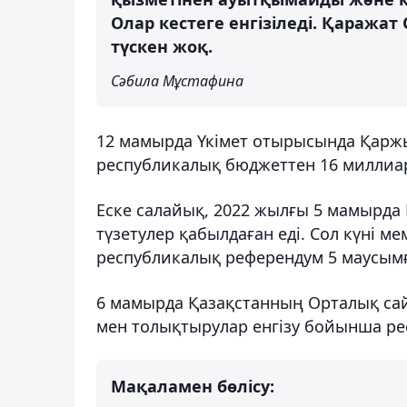
Олар кестеге енгізіледі. Қаража
түскен жоқ.
Сәбила Мұстафина
12 мамырда Үкімет отырысында Қаржы
республикалық бюджеттен 16 миллиард
Еске салайық, 2022 жылғы 5 мамырда
түзетулер қабылдаған еді. Сол күні 
республикалық референдум 5 маусымғ
6 мамырда Қазақстанның Орталық сай
мен толықтырулар енгізу бойынша ре
Мақаламен бөлісу: