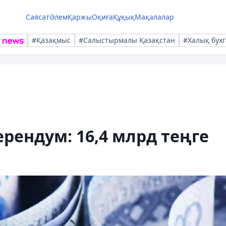
Саясат
Әлем
Қаржы
Оқиға
Құқық
Мақалалар
#Қазақмыс
#Салыстырмалы Қазақстан
#Халық бухг
рендум: 16,4 млрд теңге