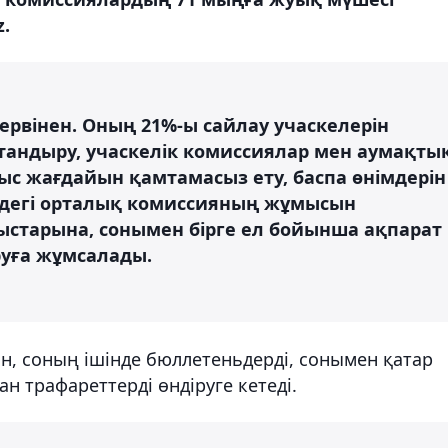
.
зервінен. Оның 21%-ы сайлау учаскелерін
андыру, учаскелік комиссиялар мен аумақты
с жағдайын қамтамасыз ету, баспа өнімдерін
ндегі орталық комиссияның жұмысын
старына, сонымен бірге ел бойынша ақпарат
уға жұмсалады.
н, соның ішінде бюллетеньдерді, сонымен қатар
ан трафареттерді өндіруге кетеді.