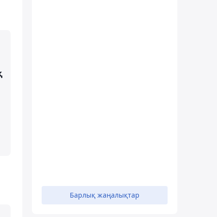
қ
Барлық жаңалықтар