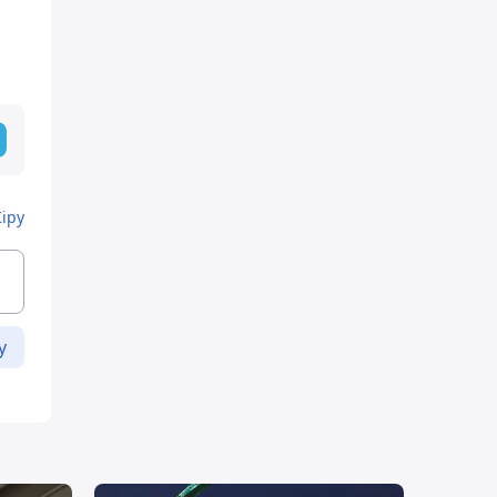
Кіру
у