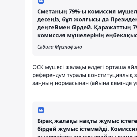
Сметаның 79%-ы комиссия мүшелер
десеңіз, бұл жолғысы да Президе
деңгеймен бірдей. Қаражаттың 7
комиссия мүшелерінің еңбекақы
Сәбила Мұстафина
ОСК мүшесі жалақы елдегі орташа айл
референдум туралы конституциялық 
заңның нормасынан (айына кемінде үш
Бірақ жалақы нақты жұмыс істеге
бірдей жұмыс істемейді. Комиссия 
қызметінен ауытқымайды және к