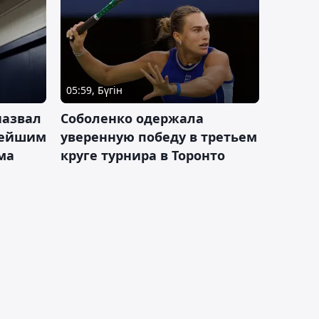
05:59, Бүгін
назвал
Соболенко одержала
лейшим
уверенную победу в третьем
ма
круге турнира в Торонто