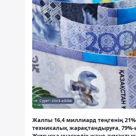
Сурет: stock.adobe
Жалпы 16,4 миллиард теңгенің 21%
техникалық жарақтандыруға, 79%-
Жұмысқа учаскелік және аумақтық