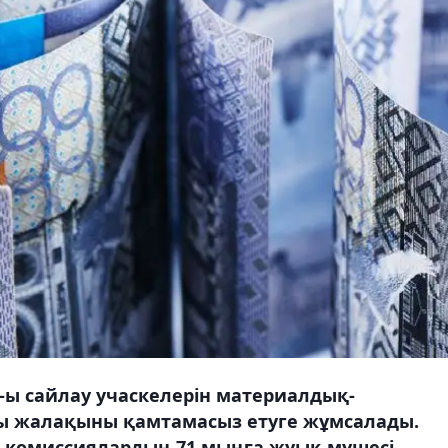
-ы сайлау учаскелерін материалдық-
ы жалақыны қамтамасыз етуге жұмсалады.
 комиссиялардың 71 мыңға жуық мүшесі