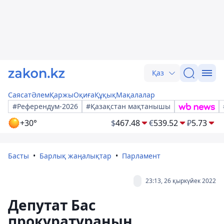
Қаз
Саясат
Әлем
Қаржы
Оқиға
Құқық
Мақалалар
#Референдум-2026
#Қазақстан мақтанышы
+30°
$
467.48
€
539.52
₽
5.73
Басты
Барлық жаңалықтар
Парламент
23:13, 26 қыркүйек 2022
Депутат Бас
прокуратураның