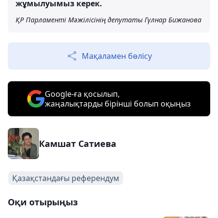
жұмылуымыз керек.
ҚР Парламенті Мәжілісінің депутаты Гүлнар Бижанова
Мақаламен бөлісу
Google-ға қосылып,
жаңалықтарды бірінші болып оқыңыз
Камшат Сатиева
Қазақстандағы референдум
Оқи отырыңыз