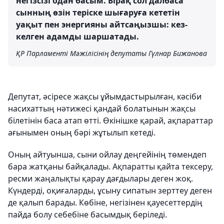
негізсізі одан басым. Бірақ сол далбаса
сынның өзін теріске шығаруға кететін
уақыт пен энергияны айтсаңызшы: кез-
келген адамды шаршатады.
ҚР Парламенті Мәжілісінің депутаты Гүлнар Бижанова
Депутат, әсіресе жақсы ұйымдастырылған, кәсіби
насихаттың нәтижесі қандай болатынын жақсы
білетінін баса атап өтті. Өкінішке қарай, ақпараттар
ағынымен оның бәрі жұтылып кетеді.
Оның айтуынша, сыни ойлау деңгейінің төмендеп
бара жатқаны байқалады. Ақпаратты қайта тексеру,
ресми жаңалықты қарау дағдылары деген жоқ.
Күндерді, оқиғаларды, ұсыну сипатын зерттеу деген
де қалып барады. Көбіне, негізінен қауесеттердің
пайда болу себебіне басымдық беріледі.