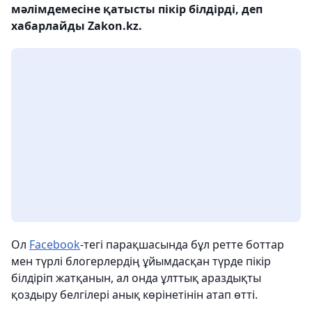
мәлімдемесіне қатысты пікір білдірді, деп
хабарлайды Zakon.kz.
Ол
Facebook
-тегі парақшасында бұл ретте боттар
мен түрлі блогерлердің ұйымдасқан түрде пікір
білдіріп жатқанын, ал онда ұлттық араздықты
қоздыру белгілері анық көрінетінін атап өтті.