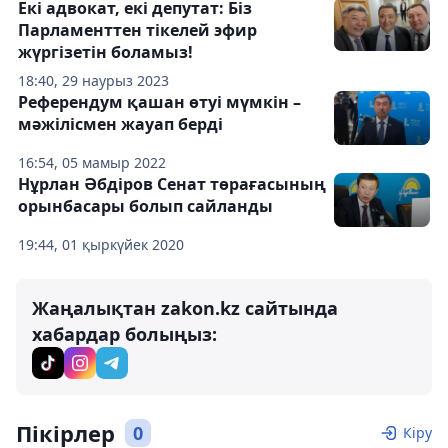
Екі адвокат, екі депутат: Біз
Парламенттен тікелей эфир
жүргізетін боламыз!
18:40, 29 наурыз 2023
Референдум қашан өтуі мүмкін –
мәжілісмен жауап берді
16:54, 05 мамыр 2022
Нұрлан Әбдіров Сенат төрағасының
орынбасары болып сайланды
19:44, 01 қыркүйек 2020
Жаңалықтан zakon.kz сайтында
хабардар болыңыз:
Пікірлер
0
Кіру