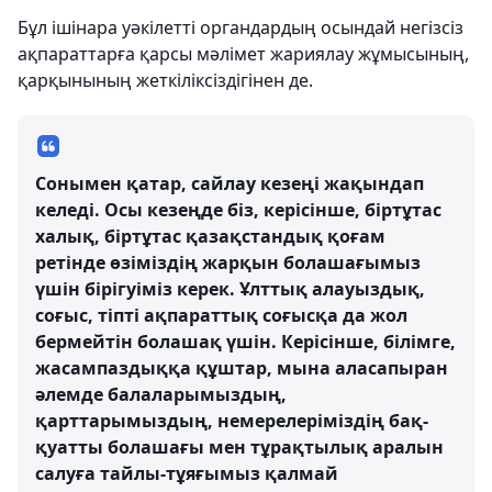
Бұл ішінара уәкілетті органдардың осындай негізсіз
ақпараттарға қарсы мәлімет жариялау жұмысының,
қарқынының жеткіліксіздігінен де.
Сонымен қатар, сайлау кезеңі жақындап
келеді. Осы кезеңде біз, керісінше, біртұтас
халық, біртұтас қазақстандық қоғам
ретінде өзіміздің жарқын болашағымыз
үшін бірігуіміз керек. Ұлттық алауыздық,
соғыс, тіпті ақпараттық соғысқа да жол
бермейтін болашақ үшін. Керісінше, білімге,
жасампаздыққа құштар, мына аласапыран
әлемде балаларымыздың,
қарттарымыздың, немерелеріміздің бақ-
қуатты болашағы мен тұрақтылық аралын
салуға тайлы-тұяғымыз қалмай