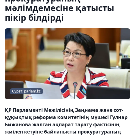
мәлімдемесіне қатысты
пікір білдірді
Сурет: parlam.kz
ҚР Парламенті Мәжілісінің Заңнама және сот-
құқықтық реформа комитетінің мүшесі Гүлнар
Бижанова жалған ақпарат тарату фактісінің
жиілеп кетуіне байланысты прокуратураның