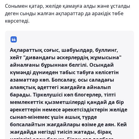
Сонымен қатар, желіде қамауға алды және ұсталды
деген сынды жалған ақпараттар да аракідік төбе
көрсетеді.
Ақпараттық соғыс, шабуылдар, буллинг,
хейт "дивандағы әскерлердің жұмысына"
айналғаны бұрыннан белгілі. Осындай
күмәнді дүниеден табыс табуға келісетін
азаматтар көп. Бопсалау, осы саладағы
алаяқтық әдеттегі жағдайға айналып
барады. Тіркелушісі көп блогерлер, тіпті
мемлекеттік қызметшілерді қандай да бір
әрекеттерін немесе әрекетсіздіктерін желіде
сынап-мінемес үшін ашық түрде
бопсалайтын жағдайлары өзіме де аян. Кей
жағдайда негізді тиісіп жатады, бірақ