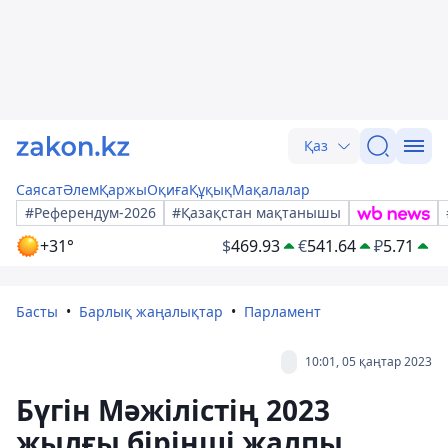
Қаз
Саясат
Әлем
Қаржы
Оқиға
Құқық
Мақалалар
#Референдум-2026
#Қазақстан мақтанышы
+31°
$
469.93
€
541.64
₽
5.71
Басты
Барлық жаңалықтар
Парламент
10:01, 05 қаңтар 2023
Бүгін Мәжілістің 2023
жылғы бірінші жалпы