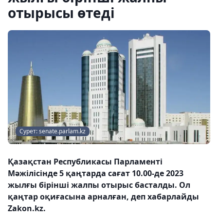
отырысы өтеді
Сурет: senate.parlam.kz
Қазақстан Республикасы Парламенті
Мәжілісінде 5 қаңтарда сағат 10.00-де 2023
жылғы бірінші жалпы отырыс басталды. Ол
қаңтар оқиғасына арналған, деп хабарлайды
Zakon.kz.