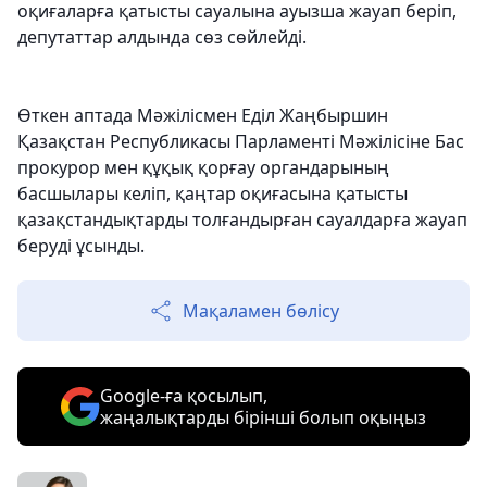
оқиғаларға қатысты сауалына ауызша жауап беріп,
депутаттар алдында сөз сөйлейді.
Өткен аптада Мәжілісмен Еділ Жаңбыршин
Қазақстан Республикасы Парламенті Мәжілісіне Бас
прокурор мен құқық қорғау органдарының
басшылары келіп, қаңтар оқиғасына қатысты
қазақстандықтарды толғандырған сауалдарға жауап
беруді ұсынды.
Мақаламен бөлісу
Google-ға қосылып,
жаңалықтарды бірінші болып оқыңыз