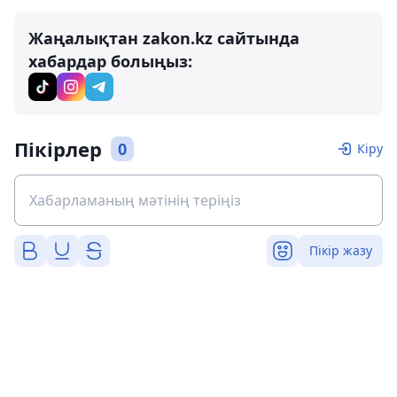
Жаңалықтан zakon.kz сайтында
хабардар болыңыз:
Пікірлер
0
Кіру
Пікір жазу