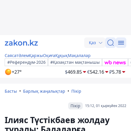
Қаз
Саясат
Әлем
Қаржы
Оқиға
Құқық
Мақалалар
#Референдум-2026
#Қазақстан мақтанышы
+27°
$
469.85
€
542.16
₽
5.78
Басты
Барлық жаңалықтар
Пікір
Пікір
15:12, 01 қыркүйек 2022
Ілияс Түстікбаев жолдау
туралы: Балаларға