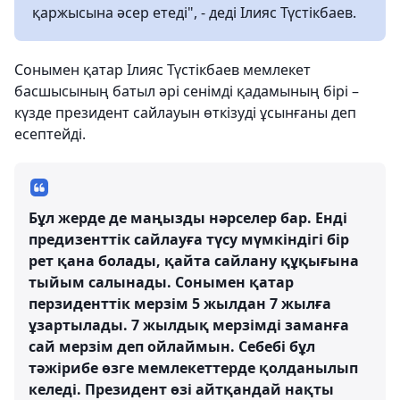
қаржысына әсер етеді", - деді Ілияс Түстікбаев.
Сонымен қатар Ілияс Түстікбаев мемлекет
басшысының батыл әрі сенімді қадамының бірі –
күзде президент сайлауын өткізуді ұсынғаны деп
есептейді.
Бұл жерде де маңызды нәрселер бар. Енді
предизенттік сайлауға түсу мүмкіндігі бір
рет қана болады, қайта сайлану құқығына
тыйым салынады. Сонымен қатар
перзиденттік мерзім 5 жылдан 7 жылға
ұзартылады. 7 жылдық мерзімді заманға
сай мерзім деп ойлаймын. Себебі бұл
тәжірибе өзге мемлекеттерде қолданылып
келеді. Президент өзі айтқандай нақты