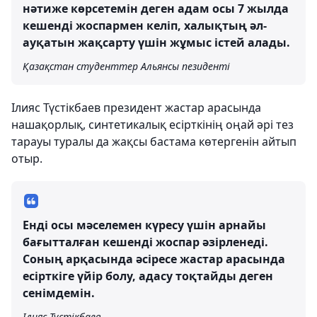
нәтиже көрсетемін деген адам осы 7 жылда
кешенді жоспармен келіп, халықтың әл-
ауқатын жақсарту үшін жұмыс істей алады.
Қазақстан студенттер Альянсы пезиденті
Ілияс Түстікбаев президент жастар арасында
нашақорлық, синтетикалық есірткінің оңай әрі тез
тарауы туралы да жақсы бастама көтергенін айтып
отыр.
Енді осы мәселемен күресу үшін арнайы
бағытталған кешенді жоспар әзірленеді.
Соның арқасында әсіресе жастар арасында
есірткіге үйір болу, адасу тоқтайды деген
сенімдемін.
Ілияс Түстікбаев