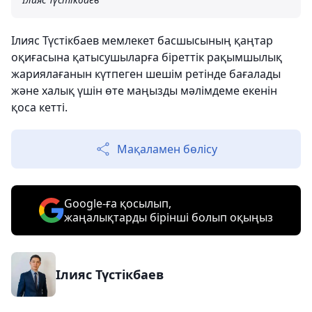
Ілияс Түстікбаев мемлекет басшысының қаңтар
оқиғасына қатысушыларға біреттік рақымшылық
жариялағанын күтпеген шешім ретінде бағалады
және халық үшін өте маңызды мәлімдеме екенін
қоса кетті.
Мақаламен бөлісу
Google-ға қосылып,
жаңалықтарды бірінші болып оқыңыз
Ілияс Түстікбаев