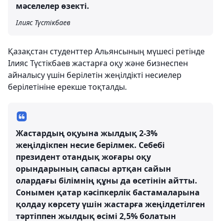
мәселелер өзекті.
Ілияс Түстікбаев
Қазақстан студенттер Альянсының мүшесі ретінде
Ілияс Түстікбаев жастарға оқу және бизнеспен
айналысу үшін берілетін жеңілдікті несиелер
берілетініне ерекше тоқталды.
Жастардың оқуына жылдық 2-3%
жеңілдікпен несие берілмек. Себебі
президент отандық жоғары оқу
орындарының сапасы артқан сайын
олардағы білімнің құны да өсетінін айтты.
Сонымен қатар кәсіпкерлік бастамаларына
қолдау көрсету үшін жастарға жеңілдетілген
тәртіппен жылдық өсімі 2,5% болатын