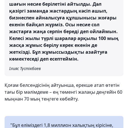
шағын несие берілетіні айтылды. Дәл
қазіргі заманда жастардың кәсіп ашып,
бизнеспен айналысуға құлшынысы жоғары
екенін байқап жүрміз. Осы несие сол
жастарға жаңа серпін береді деп ойлаймын.
Келесі жылы түрлі шаралар арқылы 100 мың
жасқа жұмыс берілу керек екенін де
жеткізді. Бұл жұмыссыздықты азайтуға
көмектеседі деп есептеймін.
Ілияс Түстікбаев
Қоғам белсендісінің айтуынша, ерекше атап өтетін
тағы бір мәлімдеме – ең төменгі жалақы деңгейін 60
мыңнан 70 мың теңгеге көбейту.
"Бұл еліміздегі 1,8 миллион халықтың кірісіне,