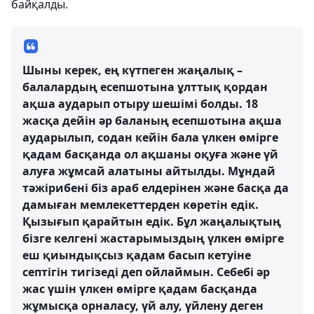
байқалды.
Шыны керек, ең күтпеген жаңалық –
балалардың есепшотына ұлттық қордан
ақша аударып отыру шешімі болды. 18
жасқа дейін әр баланың есепшотына ақша
аударылып, содан кейін бала үлкен өмірге
қадам басқанда ол ақшаны оқуға және үй
алуға жұмсай алатыны айтылды. Мұндай
тәжірибені біз араб елдерінен және басқа да
дамыған мемлекеттерден көретін едік.
Қызығып қарайтын едік. Бұл жаңалықтың
бізге келгені жастарымыздың үлкен өмірге
еш қиындықсыз қадам басып кетуіне
септігін тигізеді деп ойлаймын. Себебі әр
жас үшін үлкен өмірге қадам басқанда
жұмысқа орналасу, үй алу, үйлену деген