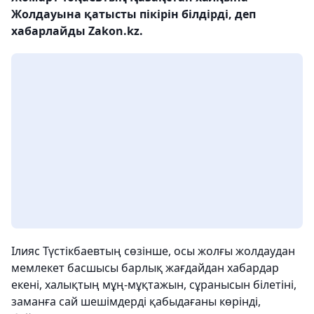
Жолдауына қатысты пікірін білдірді, деп
хабарлайды Zakon.kz.
Ілияс Түстікбаевтың сөзінше, осы жолғы жолдаудан
мемлекет басшысы барлық жағдайдан хабардар
екені, халықтың мұң-мұқтажын, сұранысын білетіні,
заманға сай шешімдерді қабыдағаны көрінді,