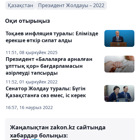
Қазақстан
Президент Жолдауы – 2022
Оқи отырыңыз
Тоқаев инфляция туралы: Елімізде
ерекше өткір сипат алды
11:51, 08 қыркүйек 2025
Президент «Балаларға арналған
ұлттық қор» бағдарламасын
әзірлеуді тапсырды
11:52, 01 қыркүйек 2022
Сенатор Жолдау туралы: Бүгін
Қазақстанға сөз емес, іс керек
16:57, 16 наурыз 2022
Жаңалықтан zakon.kz сайтында
хабардар болыңыз: