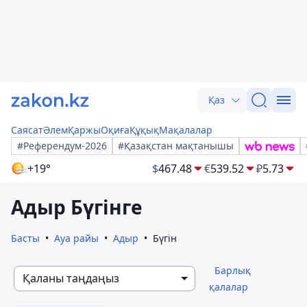
Қаз
Саясат
Әлем
Қаржы
Оқиға
Құқық
Мақалалар
#Референдум-2026
#Қазақстан мақтанышы
+19°
$
467.48
€
539.52
₽
5.73
Адыр Бүгінге
Басты
Ауа райы
Адыр
Бүгін
Барлық
Қаланы таңдаңыз
қалалар