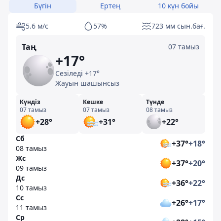
Бүгін
Ертең
10 күн бойы
5.6 м/с
57%
723 мм сын.бағ.
Таң
07 тамыз
+17°
Сезіледі +17°
Жауын шашынсыз
Күндіз
Кешке
Түнде
07 тамыз
07 тамыз
08 тамыз
+28°
+31°
+22°
Сб
+37°
+18°
08 тамыз
Жс
+37°
+20°
09 тамыз
Дс
+36°
+22°
10 тамыз
Сс
+26°
+17°
11 тамыз
Ср