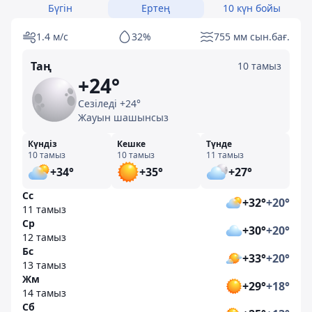
Бүгін
Ертең
10 күн бойы
1.4 м/с
32%
755 мм сын.бағ.
Таң
10 тамыз
+24°
Сезіледі +24°
Жауын шашынсыз
Күндіз
Кешке
Түнде
10 тамыз
10 тамыз
11 тамыз
+34°
+35°
+27°
Сс
+32°
+20°
11 тамыз
Ср
+30°
+20°
12 тамыз
Бс
+33°
+20°
13 тамыз
Жм
+29°
+18°
14 тамыз
Сб