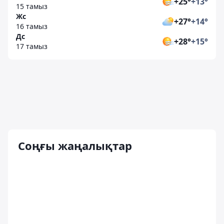
+25°
+13°
15 тамыз
Жс
+27°
+14°
16 тамыз
Дс
+28°
+15°
17 тамыз
Соңғы жаңалықтар