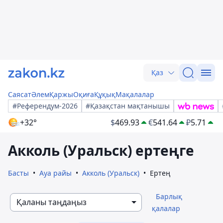
Қаз
Саясат
Әлем
Қаржы
Оқиға
Құқық
Мақалалар
#Референдум-2026
#Қазақстан мақтанышы
+32°
$
469.93
€
541.64
₽
5.71
Акколь (Уральск) ертеңге
Басты
Ауа райы
Акколь (Уральск)
Ертең
Барлық
Қаланы таңдаңыз
қалалар