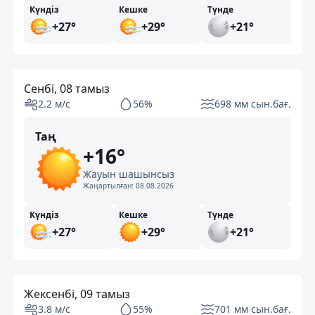
Күндіз
Кешке
Түнде
+27°
+29°
+21°
Сенбі, 08 тамыз
2.2 м/с
56%
698 мм сын.бағ.
Таң
+16°
Жауын шашынсыз
Жаңартылған:
08.08.2026
Күндіз
Кешке
Түнде
+27°
+29°
+21°
Жексенбі, 09 тамыз
3.8 м/с
55%
701 мм сын.бағ.