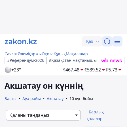
Қаз
Саясат
Әлем
Қаржы
Оқиға
Құқық
Мақалалар
#Референдум-2026
#Қазақстан мақтанышы
+23°
$
467.48
€
539.52
₽
5.73
Акшатау он күннің
Басты
Ауа райы
Акшатау
10 күн бойы
Барлық
Қаланы таңдаңыз
қалалар