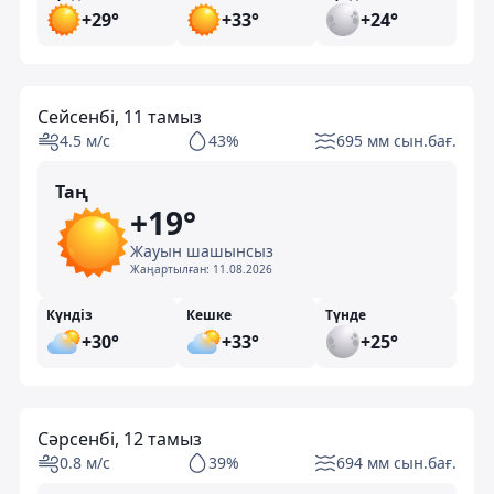
+29°
+33°
+24°
Сейсенбі, 11 тамыз
4.5 м/с
43%
695 мм сын.бағ.
Таң
+19°
Жауын шашынсыз
Жаңартылған:
11.08.2026
Күндіз
Кешке
Түнде
+30°
+33°
+25°
Сәрсенбі, 12 тамыз
0.8 м/с
39%
694 мм сын.бағ.