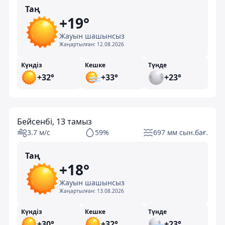
Таң
+19°
Жауын шашынсыз
Жаңартылған:
12.08.2026
Күндіз
Кешке
Түнде
+32°
+33°
+23°
Бейсенбі, 13 тамыз
3.7 м/с
59%
697 мм сын.бағ.
Таң
+18°
Жауын шашынсыз
Жаңартылған:
13.08.2026
Күндіз
Кешке
Түнде
+30°
+32°
+23°