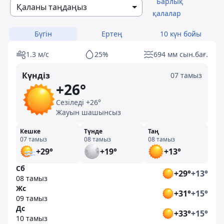
Барлық
Қаланы таңдаңыз
қалалар
Бүгін
Ертең
10 күн бойы
1.3 м/с
25%
694 мм сын.бағ.
Күндіз
07 тамыз
+26°
Сезіледі +26°
Жауын шашынсыз
Кешке
Түнде
Таң
07 тамыз
08 тамыз
08 тамыз
+29°
+19°
+13°
Сб
+29°
+13°
08 тамыз
Жс
+31°
+15°
09 тамыз
Дс
+33°
+15°
10 тамыз