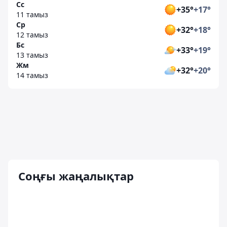
Сс
+35°
+17°
11 тамыз
Ср
+32°
+18°
12 тамыз
Бс
+33°
+19°
13 тамыз
Жм
+32°
+20°
14 тамыз
Соңғы жаңалықтар