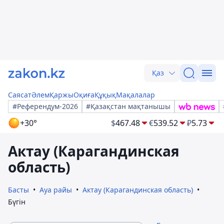
Қаз
Саясат
Әлем
Қаржы
Оқиға
Құқық
Мақалалар
#Референдум-2026
#Қазақстан мақтанышы
+30°
$
467.48
€
539.52
₽
5.73
Актау (Карагандинская
область)
Басты
Ауа райы
Актау (Карагандинская область)
Бүгін