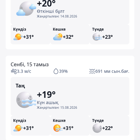
+20°
Өткінші бұлт
Жаңартылған:
14.08.2026
Күндіз
Кешке
Түнде
+31°
+32°
+23°
Сенбі, 15 тамыз
3.3 м/с
39%
691 мм сын.бағ.
Таң
+19°
Күн ашық
Жаңартылған:
15.08.2026
Күндіз
Кешке
Түнде
+31°
+31°
+22°