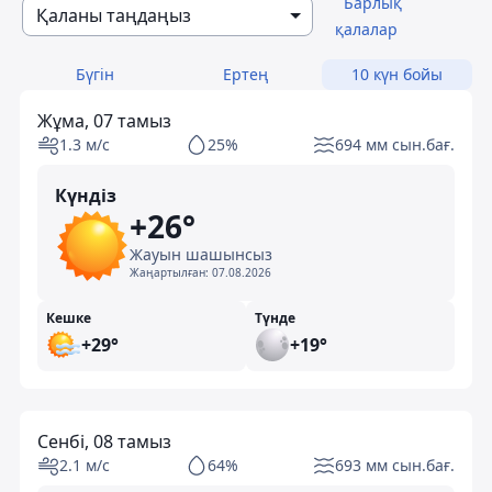
Барлық
Қаланы таңдаңыз
қалалар
Бүгін
Ертең
10 күн бойы
Жұма, 07 тамыз
1.3 м/с
25%
694 мм сын.бағ.
Күндіз
+26°
Жауын шашынсыз
Жаңартылған:
07.08.2026
Кешке
Түнде
+29°
+19°
Сенбі, 08 тамыз
2.1 м/с
64%
693 мм сын.бағ.