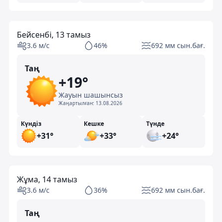
Бейсенбі, 13 тамыз
3.6 м/с
46%
692 мм сын.бағ.
Таң
+19°
Жауын шашынсыз
Жаңартылған:
13.08.2026
Күндіз
Кешке
Түнде
+31°
+33°
+24°
Жұма, 14 тамыз
3.6 м/с
36%
692 мм сын.бағ.
Таң