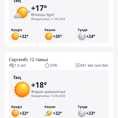
Таң
+17°
Өткінші бұлт
Жаңартылған:
11.08.2026
Күндіз
Кешке
Түнде
+32°
+35°
+24°
Сәрсенбі, 12 тамыз
1.0 м/с
33%
691 мм сын.бағ.
Таң
+18°
Жауын шашынсыз
Жаңартылған:
12.08.2026
Күндіз
Кешке
Түнде
+32°
+32°
+23°