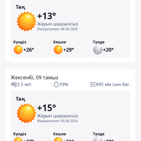
Таң
+13°
Жауын шашынсыз
Жаңартылған:
08.08.2026
Күндіз
Кешке
Түнде
+26°
+29°
+20°
Жексенбі, 09 тамыз
3.5 м/с
59%
695 мм сын.бағ.
Таң
+15°
Жауын шашынсыз
Жаңартылған:
09.08.2026
Күндіз
Кешке
Түнде