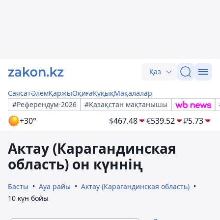
Қаз
Саясат
Әлем
Қаржы
Оқиға
Құқық
Мақалалар
#Референдум-2026
#Қазақстан мақтанышы
+30°
$
467.48
€
539.52
₽
5.73
Актау (Карагандинская
область) он күннің
Басты
Ауа райы
Актау (Карагандинская область)
10 күн бойы