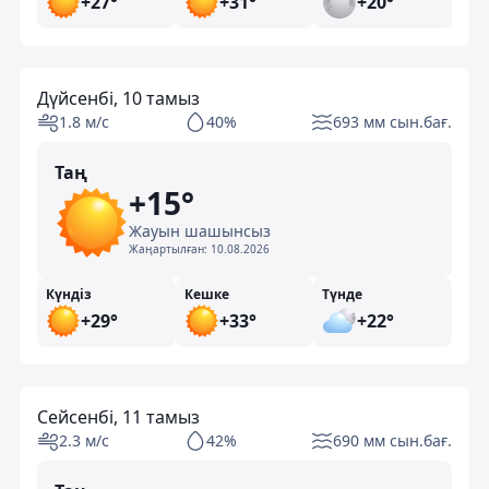
+27°
+31°
+20°
Дүйсенбі, 10 тамыз
1.8 м/с
40%
693 мм сын.бағ.
Таң
+15°
Жауын шашынсыз
Жаңартылған:
10.08.2026
Күндіз
Кешке
Түнде
+29°
+33°
+22°
Сейсенбі, 11 тамыз
2.3 м/с
42%
690 мм сын.бағ.