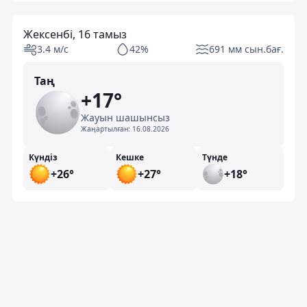
Жексенбі, 16 тамыз
3.4 м/с
42%
691 мм сын.бағ.
Таң
+17°
Жауын шашынсыз
Жаңартылған:
16.08.2026
Күндіз
Кешке
Түнде
+26°
+27°
+18°