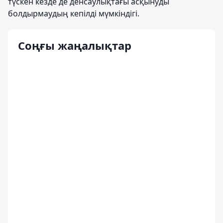
түскен кезде де денсаулықтағы асқынуды
болдырмаудың кепілді мүмкіндігі.
Соңғы жаңалықтар