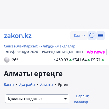
Қаз
Саясат
Әлем
Қаржы
Оқиға
Құқық
Мақалалар
#Референдум-2026
#Қазақстан мақтанышы
+26°
$
469.93
€
541.64
₽
5.71
Алматы ертеңге
Басты
Ауа райы
Алматы
Ертең
Барлық
Қаланы таңдаңыз
қалалар