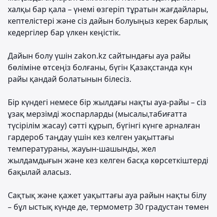
халқы бар қала – үнемі өзгеріп тұратын жағдайлары,
кептелістері және сіз дайын болуыңыз керек барлық
кедергілер бар үлкен кеңістік.
Дайын болу үшін zakon.kz сайтындағы ауа райы
бөліміне өтсеңіз болғаны, бүгін Қазақстанда күн
райы қандай болатынын білесіз.
Бір күндегі немесе бір жылдағы нақты ауа-райы – сіз
ұзақ мерзімді жоспарларды (мысалы,табиғатта
түсірілім жасау) сәтті құрып, бүгінгі күнге арналған
гардероб таңдау үшін кез келген уақыттағы
температураны, жауын-шашынды, жел
жылдамдығын және кез келген басқа көрсеткіштерді
бақылай аласыз.
Сақтық және қажет уақыттағы ауа райын нақты білу
– бұл ыстық күнде де, термометр 30 градустан төмен