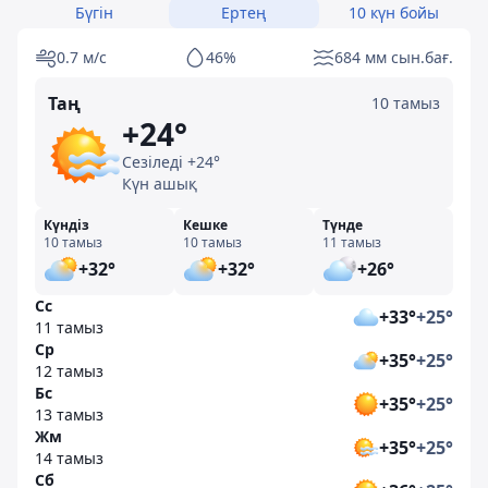
Бүгін
Ертең
10 күн бойы
0.7 м/с
46%
684 мм сын.бағ.
Таң
10 тамыз
+24°
Сезіледі +24°
Күн ашық
Күндіз
Кешке
Түнде
10 тамыз
10 тамыз
11 тамыз
+32°
+32°
+26°
Сс
+33°
+25°
11 тамыз
Ср
+35°
+25°
12 тамыз
Бс
+35°
+25°
13 тамыз
Жм
+35°
+25°
14 тамыз
Сб