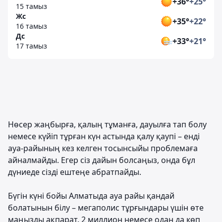
+36°
+25°
15 тамыз
Жс
+35°
+22°
16 тамыз
Дс
+33°
+21°
17 тамыз
Нөсер жаңбырға, қалың тұманға, дауылға тап болу
немесе күйіп тұрған күн астында қалу қаупі – енді
ауа-райының кез келген тосынсыйы проблемаға
айналмайды. Егер сіз дайын болсаңыз, онда бұл
дүниеде сізді ештеңе абратпайды.
Бүгін күні бойы Алматыда ауа райы қандай
болатынын білу – мегаполис тұрғындары үшін өте
маңызды ақпарат. 2 миллион немесе одан да көп