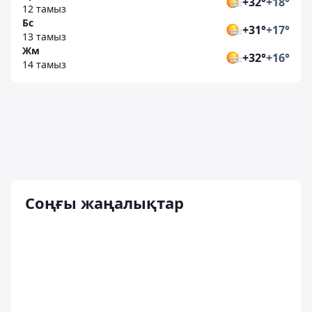
+32°
+18°
12 тамыз
Бс
+31°
+17°
13 тамыз
Жм
+32°
+16°
14 тамыз
Соңғы жаңалықтар