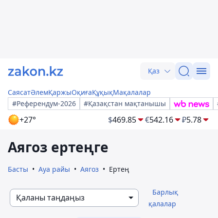
Қаз
Саясат
Әлем
Қаржы
Оқиға
Құқық
Мақалалар
#Референдум-2026
#Қазақстан мақтанышы
+27°
$
469.85
€
542.16
₽
5.78
Аягоз ертеңге
Басты
Ауа райы
Аягоз
Ертең
Барлық
Қаланы таңдаңыз
қалалар