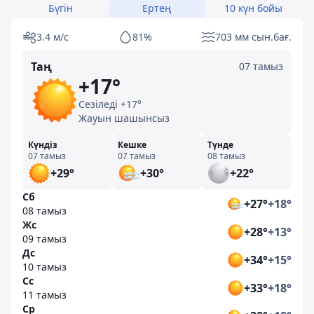
Бүгін
Ертең
10 күн бойы
3.4 м/с
81%
703 мм сын.бағ.
Таң
07 тамыз
+17°
Сезіледі +17°
Жауын шашынсыз
Күндіз
Кешке
Түнде
07 тамыз
07 тамыз
08 тамыз
+29°
+30°
+22°
Сб
+27°
+18°
08 тамыз
Жс
+28°
+13°
09 тамыз
Дс
+34°
+15°
10 тамыз
Сс
+33°
+18°
11 тамыз
Ср