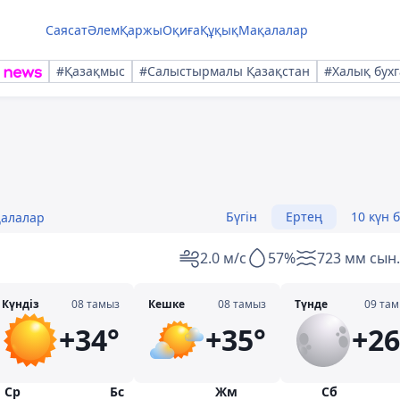
Саясат
Әлем
Қаржы
Оқиға
Құқық
Мақалалар
#Қазақмыс
#Салыстырмалы Қазақстан
#Халық бухг
Бүгін
Ертең
10 күн 
қалалар
2.0 м/с
57%
723 мм сын.
Күндіз
08 тамыз
Кешке
08 тамыз
Түнде
09 та
+34°
+35°
+26
Ср
Бс
Жм
Сб