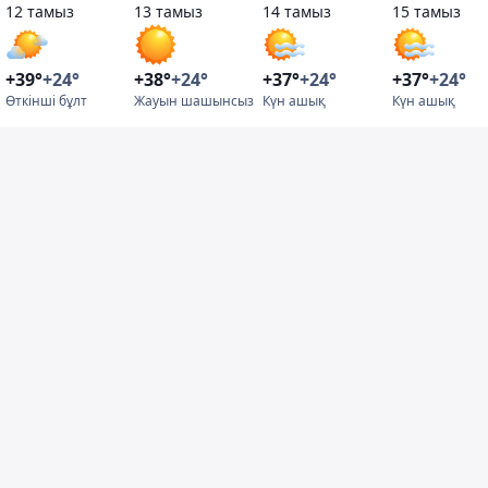
12 тамыз
13 тамыз
14 тамыз
15 тамыз
+39°
+24°
+38°
+24°
+37°
+24°
+37°
+24°
Өткінші бұлт
Жауын шашынсыз
Күн ашық
Күн ашық