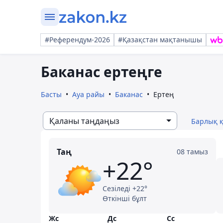
#Референдум-2026
#Қазақстан мақтанышы
Баканас ертеңге
Басты
Ауа райы
Баканас
Ертең
Қаланы таңдаңыз
Барлық 
Таң
08 тамыз
+22°
Сезіледі +22°
Өткінші бұлт
Жс
Дс
Сс