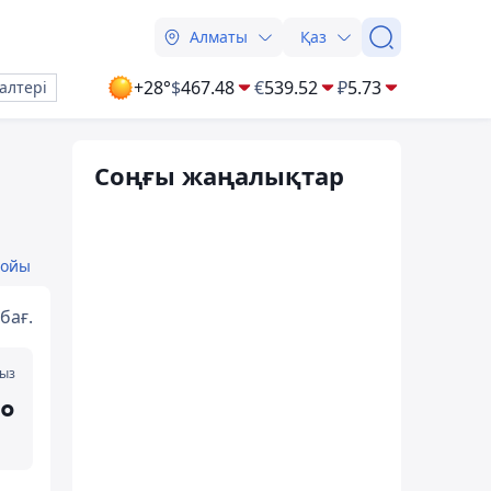
Алматы
Қаз
+28°
$
467.48
€
539.52
₽
5.73
алтері
Соңғы жаңалықтар
бойы
бағ.
мыз
°