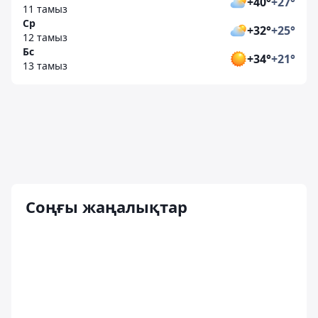
+40°
+27°
11 тамыз
Ср
+32°
+25°
12 тамыз
Бс
+34°
+21°
13 тамыз
Соңғы жаңалықтар