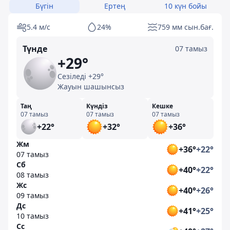
Бүгін
Ертең
10 күн бойы
5.4 м/с
24%
759 мм сын.бағ.
Түнде
07 тамыз
+29°
Сезіледі +29°
Жауын шашынсыз
Таң
Күндіз
Кешке
07 тамыз
07 тамыз
07 тамыз
+22°
+32°
+36°
Жм
+36°
+22°
07 тамыз
Сб
+40°
+22°
08 тамыз
Жс
+40°
+26°
09 тамыз
Дс
+41°
+25°
10 тамыз
Сс