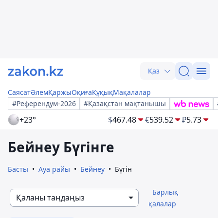
Қаз
Саясат
Әлем
Қаржы
Оқиға
Құқық
Мақалалар
#Референдум-2026
#Қазақстан мақтанышы
+23°
$
467.48
€
539.52
₽
5.73
Бейнеу Бүгінге
Басты
Ауа райы
Бейнеу
Бүгін
Барлық
Қаланы таңдаңыз
қалалар