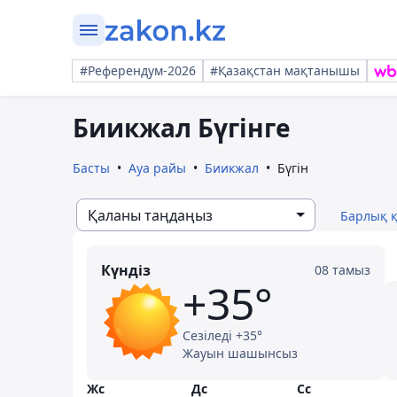
#Референдум-2026
#Қазақстан мақтанышы
Биикжал Бүгінге
Басты
Ауа райы
Биикжал
Бүгін
Қаланы таңдаңыз
Барлық 
Күндіз
08 тамыз
+35°
Сезіледі +35°
Жауын шашынсыз
Жс
Дс
Сс