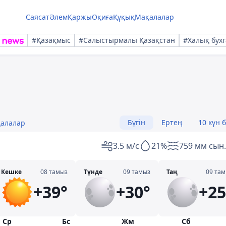
Саясат
Әлем
Қаржы
Оқиға
Құқық
Мақалалар
#Қазақмыс
#Салыстырмалы Қазақстан
#Халық бухг
Бүгін
Ертең
10 күн 
қалалар
3.5 м/с
21%
759 мм сын.
Кешке
08 тамыз
Түнде
09 тамыз
Таң
09 та
+39°
+30°
+25
Ср
Бс
Жм
Сб