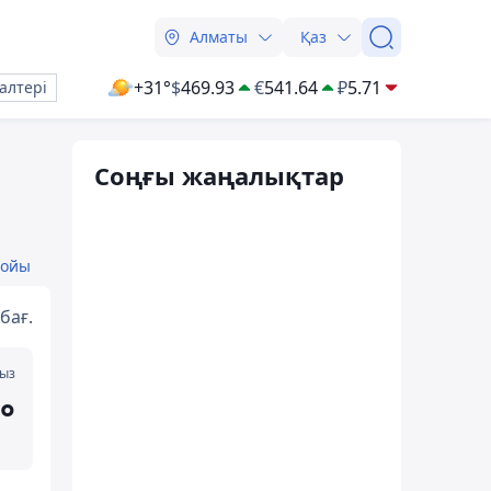
Алматы
Қаз
+31°
$
469.93
€
541.64
₽
5.71
алтері
Соңғы жаңалықтар
бойы
бағ.
мыз
°