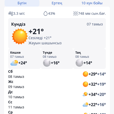
Бүгін
Ертең
10 күн бойы
3.3 м/с
43%
748 мм сын.бағ.
Күндіз
07 тамыз
+21°
Сезіледі +21°
Жауын шашынсыз
Кешке
Түнде
Таң
07 тамыз
08 тамыз
08 тамыз
+24°
+16°
+14°
Сб
+29°
+14°
08 тамыз
Жс
+32°
+19°
09 тамыз
Дс
+34°
+20°
10 тамыз
Сс
+22°
+16°
11 тамыз
Ср