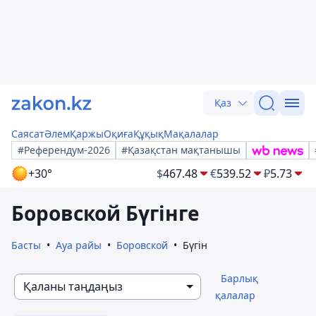
Қаз
Саясат
Әлем
Қаржы
Оқиға
Құқық
Мақалалар
#Референдум-2026
#Қазақстан мақтанышы
+30°
$
467.48
€
539.52
₽
5.73
Боровской Бүгінге
Басты
Ауа райы
Боровской
Бүгін
Барлық
Қаланы таңдаңыз
қалалар