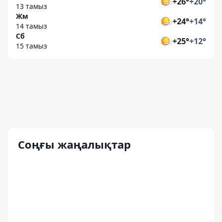
+26°
+20°
13 тамыз
Жм
+24°
+14°
14 тамыз
Сб
+25°
+12°
15 тамыз
Соңғы жаңалықтар