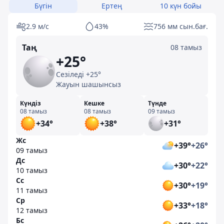
Бүгін
Ертең
10 күн бойы
2.9 м/с
43%
756 мм сын.бағ.
Таң
08 тамыз
+25°
Сезіледі +25°
Жауын шашынсыз
Күндіз
Кешке
Түнде
08 тамыз
08 тамыз
09 тамыз
+34°
+38°
+31°
Жс
+39°
+26°
09 тамыз
Дс
+30°
+22°
10 тамыз
Сс
+30°
+19°
11 тамыз
Ср
+33°
+18°
12 тамыз
Бс