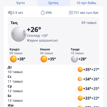
Бүгін
Ертең
10 күн бойы
3.9 м/с
39%
757 мм сын.бағ.
Таң
09 тамыз
+26°
Сезіледі +26°
Жауын шашынсыз
Күндіз
Кешке
Түнде
09 тамыз
09 тамыз
10 тамыз
+38°
+35°
+28°
Дс
+35°
+27°
10 тамыз
Сс
+34°
+26°
11 тамыз
Ср
+34°
+25°
12 тамыз
Бс
+33°
+23°
13 тамыз
Жм