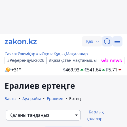
Қаз
Саясат
Әлем
Қаржы
Оқиға
Құқық
Мақалалар
#Референдум-2026
#Қазақстан мақтанышы
+31°
$
469.93
€
541.64
₽
5.71
Ералиев ертеңге
Басты
Ауа райы
Ералиев
Ертең
Барлық
Қаланы таңдаңыз
қалалар