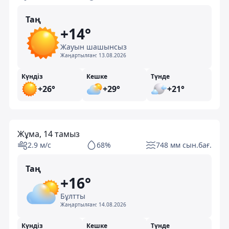
Таң
+14°
Жауын шашынсыз
Жаңартылған:
13.08.2026
Күндіз
Кешке
Түнде
+26°
+29°
+21°
Жұма, 14 тамыз
2.9 м/с
68%
748 мм сын.бағ.
Таң
+16°
Бұлтты
Жаңартылған:
14.08.2026
Күндіз
Кешке
Түнде