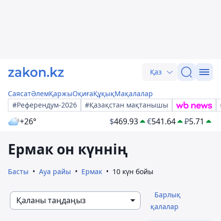
Қаз
Саясат
Әлем
Қаржы
Оқиға
Құқық
Мақалалар
#Референдум-2026
#Қазақстан мақтанышы
+26°
$
469.93
€
541.64
₽
5.71
Ермак он күннің
Басты
Ауа райы
Ермак
10 күн бойы
Барлық
Қаланы таңдаңыз
қалалар