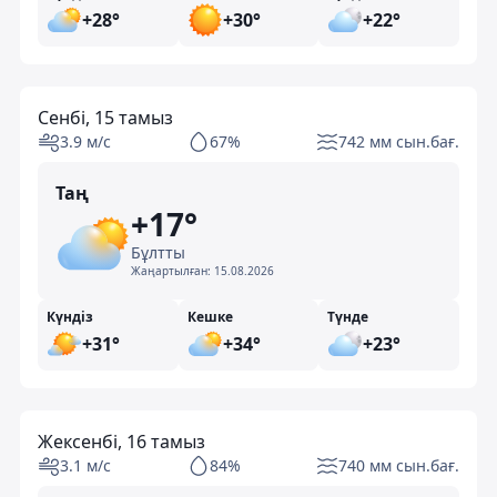
+28°
+30°
+22°
Сенбі, 15 тамыз
3.9 м/с
67%
742 мм сын.бағ.
Таң
+17°
Бұлтты
Жаңартылған:
15.08.2026
Күндіз
Кешке
Түнде
+31°
+34°
+23°
Жексенбі, 16 тамыз
3.1 м/с
84%
740 мм сын.бағ.