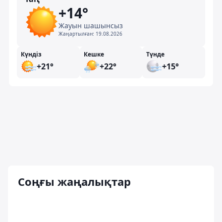
+14°
Жауын шашынсыз
Жаңартылған:
19.08.2026
Күндіз
Кешке
Түнде
+21°
+22°
+15°
Соңғы жаңалықтар