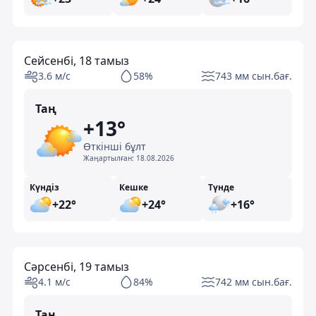
Сейсенбі, 18 тамыз
3.6 м/с
58%
743 мм сын.бағ.
Таң
+13°
Өткінші бұлт
Жаңартылған:
18.08.2026
Күндіз
Кешке
Түнде
+22°
+24°
+16°
Сәрсенбі, 19 тамыз
4.1 м/с
84%
742 мм сын.бағ.
Таң