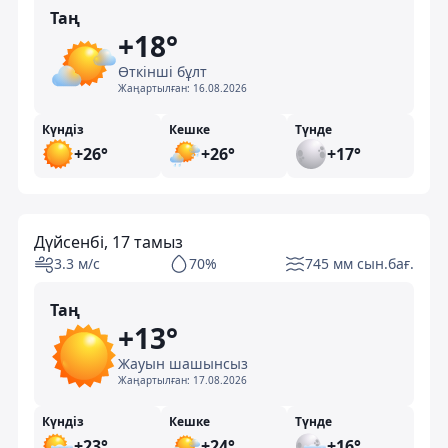
Таң
+18°
Өткінші бұлт
Жаңартылған:
16.08.2026
Күндіз
Кешке
Түнде
+26°
+26°
+17°
Дүйсенбі, 17 тамыз
3.3 м/с
70%
745 мм сын.бағ.
Таң
+13°
Жауын шашынсыз
Жаңартылған:
17.08.2026
Күндіз
Кешке
Түнде
+23°
+24°
+16°