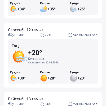
Күндіз
Кешке
Түнде
+34°
+35°
+25°
Сәрсенбі, 12 тамыз
2.9 м/с
72%
742 мм сын.бағ.
Таң
+20°
Күн ашық
Жаңартылған:
12.08.2026
Күндіз
Кешке
Түнде
+30°
+28°
+20°
Бейсенбі, 13 тамыз
1.6 м/с
84%
750 мм сын.бағ.