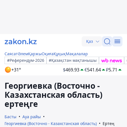
Қаз
Саясат
Әлем
Қаржы
Оқиға
Құқық
Мақалалар
#Референдум-2026
#Қазақстан мақтанышы
+31°
$
469.93
€
541.64
₽
5.71
Георгиевка (Восточно -
Казахстанская область)
ертеңге
Басты
Ауа райы
Георгиевка (Восточно - Казахстанская область)
Ертең