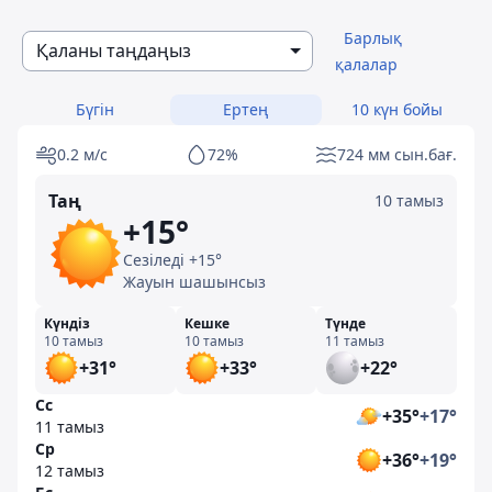
Барлық
Қаланы таңдаңыз
қалалар
Бүгін
Ертең
10 күн бойы
0.2 м/с
72%
724 мм сын.бағ.
Таң
10 тамыз
+15°
Сезіледі +15°
Жауын шашынсыз
Күндіз
Кешке
Түнде
10 тамыз
10 тамыз
11 тамыз
+31°
+33°
+22°
Сс
+35°
+17°
11 тамыз
Ср
+36°
+19°
12 тамыз