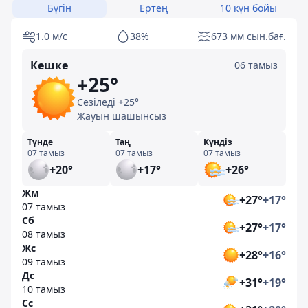
Бүгін
Ертең
10 күн бойы
1.0 м/с
38%
673 мм сын.бағ.
Кешке
06 тамыз
+25°
Сезіледі +25°
Жауын шашынсыз
Түнде
Таң
Күндіз
07 тамыз
07 тамыз
07 тамыз
+20°
+17°
+26°
Жм
+27°
+17°
07 тамыз
Сб
+27°
+17°
08 тамыз
Жс
+28°
+16°
09 тамыз
Дс
+31°
+19°
10 тамыз
Сс