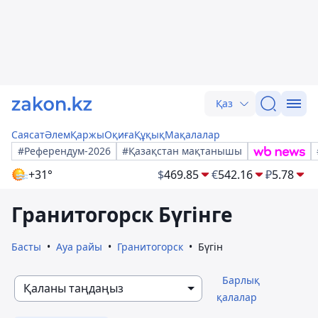
Қаз
Саясат
Әлем
Қаржы
Оқиға
Құқық
Мақалалар
#Референдум-2026
#Қазақстан мақтанышы
+31°
$
469.85
€
542.16
₽
5.78
Гранитогорск Бүгінге
Басты
Ауа райы
Гранитогорск
Бүгін
Барлық
Қаланы таңдаңыз
қалалар