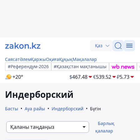
Қаз
Саясат
Әлем
Қаржы
Оқиға
Құқық
Мақалалар
#Референдум-2026
#Қазақстан мақтанышы
+20°
$
467.48
€
539.52
₽
5.73
Индерборский
Басты
Ауа райы
Индерборский
Бүгін
Барлық
Қаланы таңдаңыз
қалалар