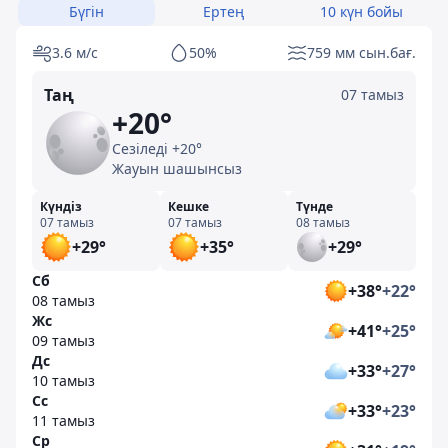
Бүгін
Ертең
10 күн бойы
3.6 м/с
50%
759 мм сын.бағ.
Таң
07 тамыз
+20°
Сезіледі +20°
Жауын шашынсыз
Күндіз
Кешке
Түнде
07 тамыз
07 тамыз
08 тамыз
+29°
+35°
+29°
Сб
+38°
+22°
08 тамыз
Жс
+41°
+25°
09 тамыз
Дс
+33°
+27°
10 тамыз
Сс
+33°
+23°
11 тамыз
Ср