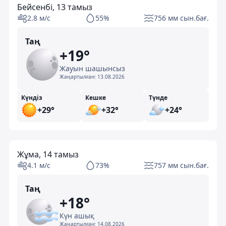
Бейсенбі, 13 тамыз
2.8 м/с
55%
756 мм сын.бағ.
Таң
+19°
Жауын шашынсыз
Жаңартылған:
13.08.2026
Күндіз
Кешке
Түнде
+29°
+32°
+24°
Жұма, 14 тамыз
4.1 м/с
73%
757 мм сын.бағ.
Таң
+18°
Күн ашық
Жаңартылған:
14.08.2026