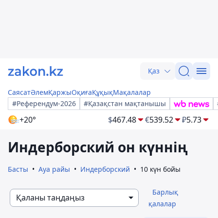
Қаз
Саясат
Әлем
Қаржы
Оқиға
Құқық
Мақалалар
#Референдум-2026
#Қазақстан мақтанышы
+20°
$
467.48
€
539.52
₽
5.73
Индерборский он күннің
Басты
Ауа райы
Индерборский
10 күн бойы
Барлық
Қаланы таңдаңыз
қалалар