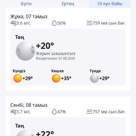
Бүгін
Ертең
10 күн бойы
Жұма, 07 тамыз
3.6 м/с
50%
759 мм сын.бағ.
Таң
+20°
Жауын шашынсыз
Жаңартылған:
07.08.2026
Күндіз
Кешке
Түнде
+29°
+35°
+29°
Сенбі, 08 тамыз
3.7 м/с
47%
757 мм сын.бағ.
Таң
+22°