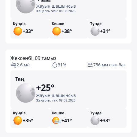
Жауын шашынсыз
Жаңартылған:
08.08.2026
Күндіз
Кешке
Түнде
+33°
+38°
+31°
Жексенбі, 09 тамыз
2.6 м/с
31%
756 мм сын.бағ.
Таң
+25°
Жауын шашынсыз
Жаңартылған:
09.08.2026
Күндіз
Кешке
Түнде
+35°
+41°
+33°