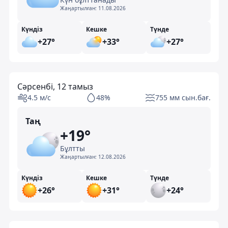
Жаңартылған:
11.08.2026
Күндіз
Кешке
Түнде
+27°
+33°
+27°
Сәрсенбі, 12 тамыз
4.5 м/с
48%
755 мм сын.бағ.
Таң
+19°
Бұлтты
Жаңартылған:
12.08.2026
Күндіз
Кешке
Түнде
+26°
+31°
+24°