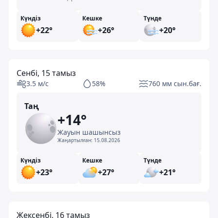
Күндіз
Кешке
Түнде
+22°
+26°
+20°
Сенбі, 15 тамыз
3.5 м/с
58%
760 мм сын.бағ.
Таң
+14°
Жауын шашынсыз
Жаңартылған:
15.08.2026
Күндіз
Кешке
Түнде
+23°
+27°
+21°
Жексенбі, 16 тамыз