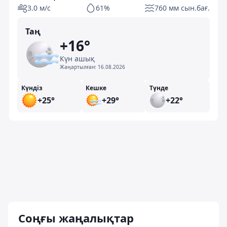
3.0 м/с
61%
760 мм сын.бағ.
Таң
+16°
Күн ашық
Жаңартылған:
16.08.2026
Күндіз
Кешке
Түнде
+25°
+29°
+22°
Соңғы жаңалықтар