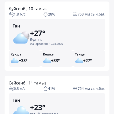
Дүйсенбі, 10 тамыз
1.8 м/с
28%
753 мм сын.бағ.
Таң
+27°
Бұлтты
Жаңартылған:
10.08.2026
Күндіз
Кешке
Түнде
+33°
+33°
+27°
Сейсенбі, 11 тамыз
6.3 м/с
41%
754 мм сын.бағ.
Таң
+23°
Күн бұлттанады