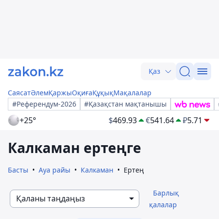
Қаз
Саясат
Әлем
Қаржы
Оқиға
Құқық
Мақалалар
#Референдум-2026
#Қазақстан мақтанышы
+25°
$
469.93
€
541.64
₽
5.71
Калкаман ертеңге
Басты
Ауа райы
Калкаман
Ертең
Барлық
Қаланы таңдаңыз
қалалар