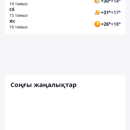
+30°
+14°
14 тамыз
Сб
+31°
+17°
15 тамыз
Жс
+26°
+18°
16 тамыз
Соңғы жаңалықтар