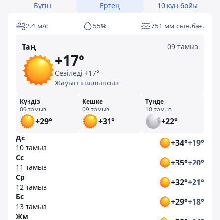
Бүгін
Ертең
10 күн бойы
2.4 м/с
55%
751 мм сын.бағ.
Таң
09 тамыз
+17°
Сезіледі +17°
Жауын шашынсыз
Күндіз
Кешке
Түнде
09 тамыз
09 тамыз
10 тамыз
+29°
+31°
+22°
Дс
+34°
+19°
10 тамыз
Сс
+35°
+20°
11 тамыз
Ср
+32°
+21°
12 тамыз
Бс
+29°
+18°
13 тамыз
Жм