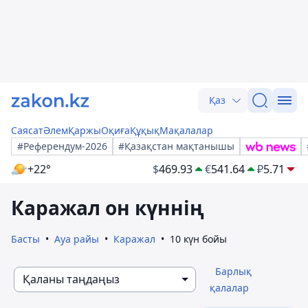
Қаз
Саясат
Әлем
Қаржы
Оқиға
Құқық
Мақалалар
#Референдум-2026
#Қазақстан мақтанышы
+22°
$
469.93
€
541.64
₽
5.71
Каражал он күннің
Басты
Ауа райы
Каражал
10 күн бойы
Барлық
Қаланы таңдаңыз
қалалар