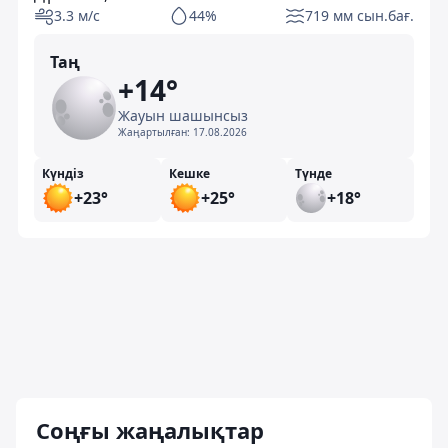
3.3 м/с
44%
719 мм сын.бағ.
Таң
+14°
Жауын шашынсыз
Жаңартылған:
17.08.2026
Күндіз
Кешке
Түнде
+23°
+25°
+18°
Соңғы жаңалықтар