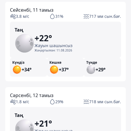
Сейсенбі, 11 тамыз
3.8 м/с
31%
717 мм сын.бағ.
Таң
+22°
Жауын шашынсыз
Жаңартылған:
11.08.2026
Күндіз
Кешке
Түнде
+34°
+37°
+29°
Сәрсенбі, 12 тамыз
1.8 м/с
29%
718 мм сын.бағ.
Таң
+21°
Жауын шашынсыз