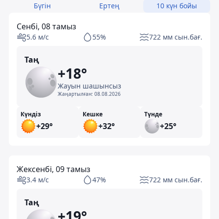
Бүгін
Ертең
10 күн бойы
Сенбі, 08 тамыз
5.6 м/с
55%
722 мм сын.бағ.
Таң
+18°
Жауын шашынсыз
Жаңартылған:
08.08.2026
Күндіз
Кешке
Түнде
+29°
+32°
+25°
Жексенбі, 09 тамыз
3.4 м/с
47%
722 мм сын.бағ.
Таң
+19°