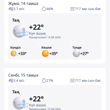
Жұма, 14 тамыз
3.7 м/с
46%
717 мм сын.бағ.
Таң
+22°
Күн ашық
Жаңартылған:
14.08.2026
Күндіз
Кешке
Түнде
+33°
+35°
+27°
Сенбі, 15 тамыз
3.4 м/с
27%
717 мм сын.бағ.
Таң
+22°
Күн ашық
Жаңартылған:
15.08.2026