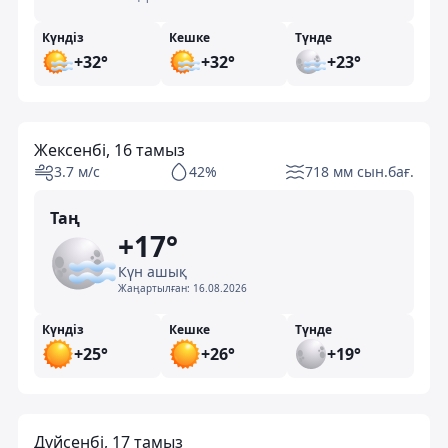
Күндіз
Кешке
Түнде
+32°
+32°
+23°
Жексенбі, 16 тамыз
3.7 м/с
42%
718 мм сын.бағ.
Таң
+17°
Күн ашық
Жаңартылған:
16.08.2026
Күндіз
Кешке
Түнде
+25°
+26°
+19°
Дүйсенбі, 17 тамыз