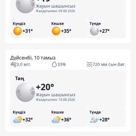
Жауын шашынсыз
Жаңартылған:
09.08.2026
Күндіз
Кешке
Түнде
+31°
+35°
+27°
Дүйсенбі, 10 тамыз
3.0 м/с
33%
720 мм сын.бағ.
Таң
+20°
Жауын шашынсыз
Жаңартылған:
10.08.2026
Күндіз
Кешке
Түнде
+32°
+36°
+28°