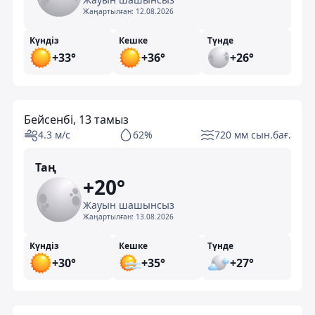
Жаңартылған:
12.08.2026
Күндіз
Кешке
Түнде
+33°
+36°
+26°
Бейсенбі, 13 тамыз
4.3 м/с
62%
720 мм сын.бағ.
Таң
+20°
Жауын шашынсыз
Жаңартылған:
13.08.2026
Күндіз
Кешке
Түнде
+30°
+35°
+27°