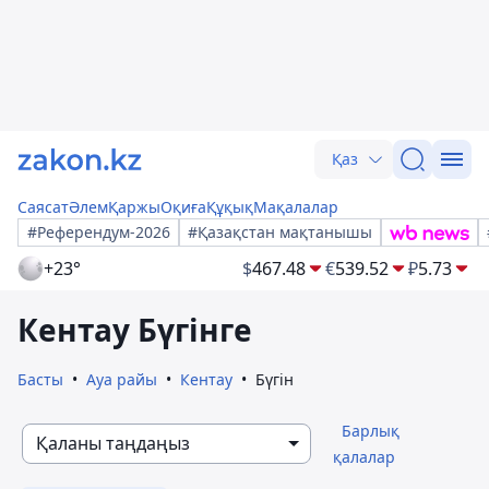
Қаз
Саясат
Әлем
Қаржы
Оқиға
Құқық
Мақалалар
#Референдум-2026
#Қазақстан мақтанышы
+23°
$
467.48
€
539.52
₽
5.73
Кентау Бүгінге
Басты
Ауа райы
Кентау
Бүгін
Барлық
Қаланы таңдаңыз
қалалар