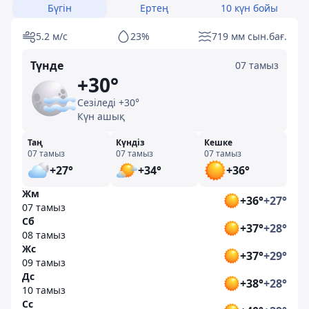
Бүгін
Ертең
10 күн бойы
5.2 м/с
23%
719 мм сын.бағ.
Түнде
07 тамыз
+30°
Сезіледі +30°
Күн ашық
Таң
Күндіз
Кешке
07 тамыз
07 тамыз
07 тамыз
+27°
+34°
+36°
Жм
+36°
+27°
07 тамыз
Сб
+37°
+28°
08 тамыз
Жс
+37°
+29°
09 тамыз
Дс
+38°
+28°
10 тамыз
Сс