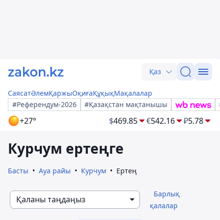
Қаз
Саясат
Әлем
Қаржы
Оқиға
Құқық
Мақалалар
#Референдум-2026
#Қазақстан мақтанышы
+27°
$
469.85
€
542.16
₽
5.78
Курчум ертеңге
Басты
Ауа райы
Курчум
Ертең
Барлық
Қаланы таңдаңыз
қалалар