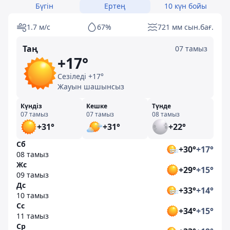
Бүгін
Ертең
10 күн бойы
1.7 м/с
67%
721 мм сын.бағ.
Таң
07 тамыз
+17°
Сезіледі +17°
Жауын шашынсыз
Күндіз
Кешке
Түнде
07 тамыз
07 тамыз
08 тамыз
+31°
+31°
+22°
Сб
+30°
+17°
08 тамыз
Жс
+29°
+15°
09 тамыз
Дс
+33°
+14°
10 тамыз
Сс
+34°
+15°
11 тамыз
Ср