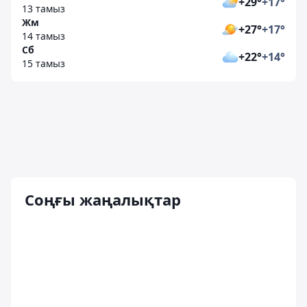
+29°
+17°
13 тамыз
Жм
+27°
+17°
14 тамыз
Сб
+22°
+14°
15 тамыз
Соңғы жаңалықтар