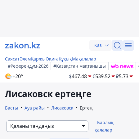
Қаз
Саясат
Әлем
Қаржы
Оқиға
Құқық
Мақалалар
#Референдум-2026
#Қазақстан мақтанышы
+20°
$
467.48
€
539.52
₽
5.73
Лисаковск ертеңге
Басты
Ауа райы
Лисаковск
Ертең
Барлық
Қаланы таңдаңыз
қалалар