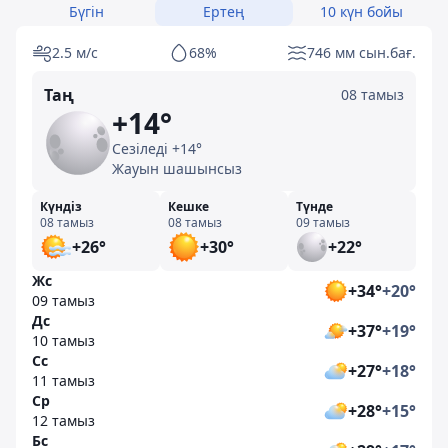
Бүгін
Ертең
10 күн бойы
2.5 м/с
68%
746 мм сын.бағ.
Таң
08 тамыз
+14°
Сезіледі +14°
Жауын шашынсыз
Күндіз
Кешке
Түнде
08 тамыз
08 тамыз
09 тамыз
+26°
+30°
+22°
Жс
+34°
+20°
09 тамыз
Дс
+37°
+19°
10 тамыз
Сс
+27°
+18°
11 тамыз
Ср
+28°
+15°
12 тамыз
Бс