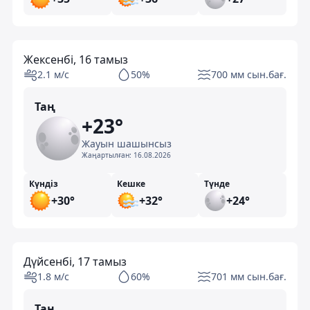
Жексенбі, 16 тамыз
2.1 м/с
50%
700 мм сын.бағ.
Таң
+23°
Жауын шашынсыз
Жаңартылған:
16.08.2026
Күндіз
Кешке
Түнде
+30°
+32°
+24°
Дүйсенбі, 17 тамыз
1.8 м/с
60%
701 мм сын.бағ.
Таң