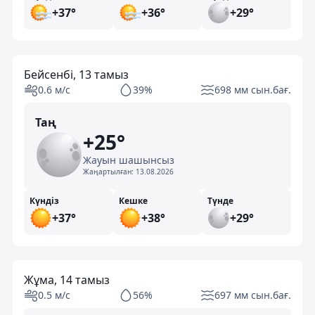
+37°
+36°
+29°
Бейсенбі, 13 тамыз
0.6 м/с
39%
698 мм сын.бағ.
Таң
+25°
Жауын шашынсыз
Жаңартылған:
13.08.2026
Күндіз
Кешке
Түнде
+37°
+38°
+29°
Жұма, 14 тамыз
0.5 м/с
56%
697 мм сын.бағ.