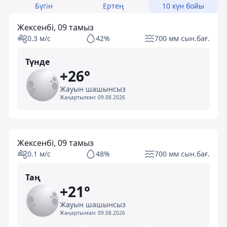
Бүгін
Ертең
10 күн бойы
Жексенбі, 09 тамыз
0.3 м/с
42%
700 мм сын.бағ.
Түнде
+26°
Жауын шашынсыз
Жаңартылған:
09.08.2026
Жексенбі, 09 тамыз
0.1 м/с
48%
700 мм сын.бағ.
Таң
+21°
Жауын шашынсыз
Жаңартылған:
09.08.2026