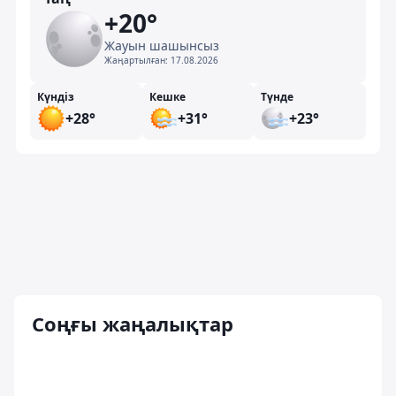
+20°
Жауын шашынсыз
Жаңартылған:
17.08.2026
Күндіз
Кешке
Түнде
+28°
+31°
+23°
Соңғы жаңалықтар