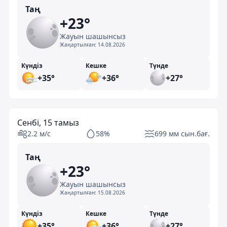
Таң
+23°
Жауын шашынсыз
Жаңартылған:
14.08.2026
Күндіз
Кешке
Түнде
+35°
+36°
+27°
Сенбі, 15 тамыз
2.2 м/с
58%
699 мм сын.бағ.
Таң
+23°
Жауын шашынсыз
Жаңартылған:
15.08.2026
Күндіз
Кешке
Түнде
+35°
+36°
+27°