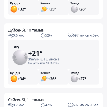
Күндіз
Кешке
Түнде
+32°
+35°
+26°
Дүйсенбі, 10 тамыз
0.6 м/с
52%
697 мм сын.бағ.
Таң
+21°
Жауын шашынсыз
Жаңартылған:
10.08.2026
Күндіз
Кешке
Түнде
+34°
+36°
+27°
Сейсенбі, 11 тамыз
0.7 м/с
42%
697 мм сын.бағ.