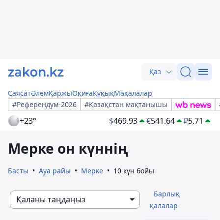
Қаз
Саясат
Әлем
Қаржы
Оқиға
Құқық
Мақалалар
#Референдум-2026
#Қазақстан мақтанышы
+23°
$
469.93
€
541.64
₽
5.71
Мерке он күннің
Басты
Ауа райы
Мерке
10 күн бойы
Барлық
Қаланы таңдаңыз
қалалар