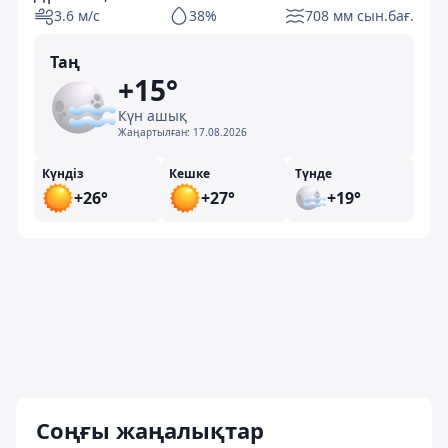
3.6 м/с
38%
708 мм сын.бағ.
Таң
+15°
Күн ашық
Жаңартылған:
17.08.2026
Күндіз
Кешке
Түнде
+26°
+27°
+19°
Соңғы жаңалықтар