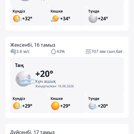
Күндіз
Кешке
Түнде
+32°
+34°
+24°
Жексенбі, 16 тамыз
3.6 м/с
43%
707 мм сын.бағ.
Таң
+20°
Күн ашық
Жаңартылған:
16.08.2026
Күндіз
Кешке
Түнде
+29°
+29°
+20°
Дүйсенбі, 17 тамыз