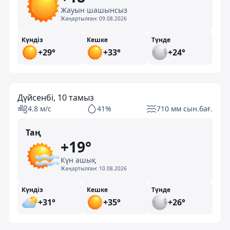
Жауын шашынсыз
Жаңартылған:
09.08.2026
Күндіз
Кешке
Түнде
+29°
+33°
+24°
Дүйсенбі, 10 тамыз
4.8 м/с
41%
710 мм сын.бағ.
Таң
+19°
Күн ашық
Жаңартылған:
10.08.2026
Күндіз
Кешке
Түнде
+31°
+35°
+26°