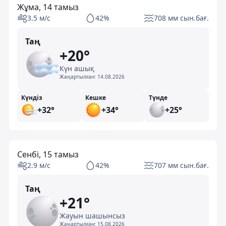
Жұма, 14 тамыз
3.5 м/с
42%
708 мм сын.бағ.
Таң
+20°
Күн ашық
Жаңартылған:
14.08.2026
Күндіз
Кешке
Түнде
+32°
+34°
+25°
Сенбі, 15 тамыз
2.9 м/с
42%
707 мм сын.бағ.
Таң
+21°
Жауын шашынсыз
Жаңартылған:
15.08.2026