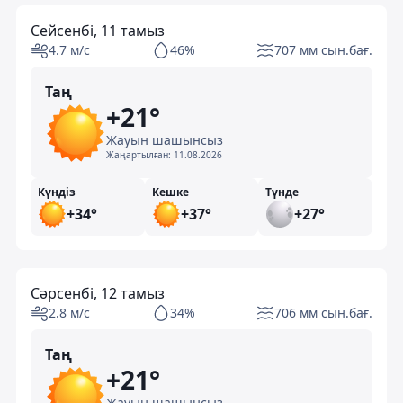
Сейсенбі, 11 тамыз
4.7 м/с
46%
707 мм сын.бағ.
Таң
+21°
Жауын шашынсыз
Жаңартылған:
11.08.2026
Күндіз
Кешке
Түнде
+34°
+37°
+27°
Сәрсенбі, 12 тамыз
2.8 м/с
34%
706 мм сын.бағ.
Таң
+21°
Жауын шашынсыз