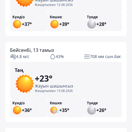
Жаңартылған:
12.08.2026
Күндіз
Кешке
Түнде
+37°
+39°
+28°
Бейсенбі, 13 тамыз
4.8 м/с
43%
708 мм сын.бағ.
Таң
+23°
Жауын шашынсыз
Жаңартылған:
13.08.2026
Күндіз
Кешке
Түнде
+36°
+35°
+26°