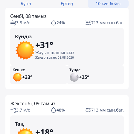
Бүгін
Ертең
10 күн бойы
Сенбі, 08 тамыз
3.8 м/с
24%
713 мм сын.бағ.
Күндіз
+31°
Жауын шашынсыз
Жаңартылған:
08.08.2026
Кешке
Түнде
+33°
+25°
Жексенбі, 09 тамыз
3.7 м/с
48%
713 мм сын.бағ.
Таң
+18°