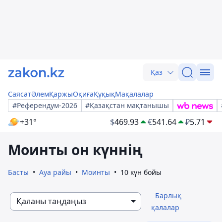
Қаз
Саясат
Әлем
Қаржы
Оқиға
Құқық
Мақалалар
#Референдум-2026
#Қазақстан мақтанышы
+31°
$
469.93
€
541.64
₽
5.71
Моинты он күннің
Басты
Ауа райы
Моинты
10 күн бойы
Барлық
Қаланы таңдаңыз
қалалар