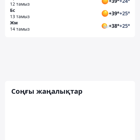
+39°
+24°
12 тамыз
Бс
+39°
+25°
13 тамыз
Жм
+38°
+25°
14 тамыз
Соңғы жаңалықтар