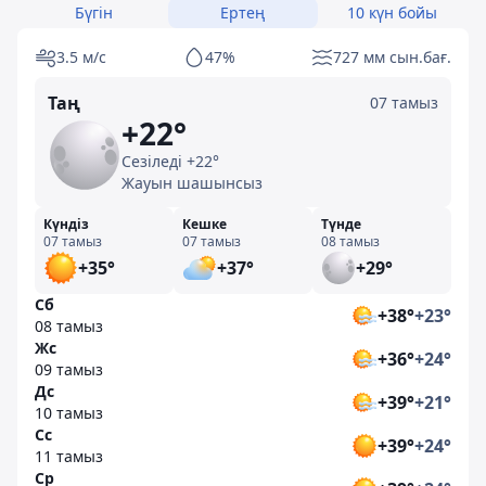
Бүгін
Ертең
10 күн бойы
3.5 м/с
47%
727 мм сын.бағ.
Таң
07 тамыз
+22°
Сезіледі +22°
Жауын шашынсыз
Күндіз
Кешке
Түнде
07 тамыз
07 тамыз
08 тамыз
+35°
+37°
+29°
Сб
+38°
+23°
08 тамыз
Жс
+36°
+24°
09 тамыз
Дс
+39°
+21°
10 тамыз
Сс
+39°
+24°
11 тамыз
Ср