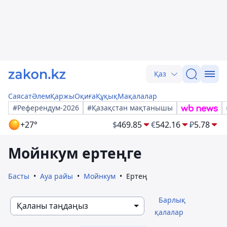
Қаз
Саясат
Әлем
Қаржы
Оқиға
Құқық
Мақалалар
#Референдум-2026
#Қазақстан мақтанышы
+27°
$
469.85
€
542.16
₽
5.78
Мойнкум ертеңге
Басты
Ауа райы
Мойнкум
Ертең
Барлық
Қаланы таңдаңыз
қалалар