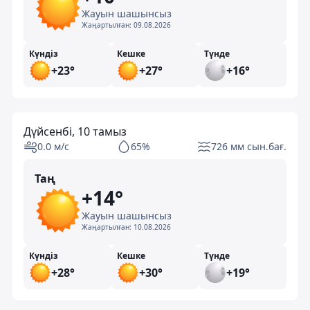
Жауын шашынсыз
Жаңартылған:
09.08.2026
Күндіз
Кешке
Түнде
+23°
+27°
+16°
Дүйсенбі, 10 тамыз
0.0 м/с
65%
726 мм сын.бағ.
Таң
+14°
Жауын шашынсыз
Жаңартылған:
10.08.2026
Күндіз
Кешке
Түнде
+28°
+30°
+19°