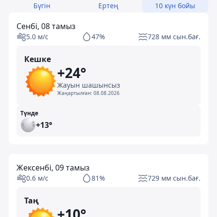
Бүгін
Ертең
10 күн бойы
Сенбі, 08 тамыз
5.0 м/с
47%
728 мм сын.бағ.
Кешке
+24°
Жауын шашынсыз
Жаңартылған:
08.08.2026
Түнде
+13°
Жексенбі, 09 тамыз
0.6 м/с
81%
729 мм сын.бағ.
Таң
+10°