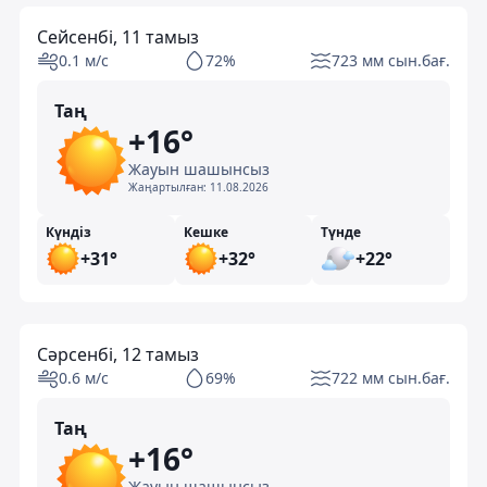
Сейсенбі, 11 тамыз
0.1 м/с
72%
723 мм сын.бағ.
Таң
+16°
Жауын шашынсыз
Жаңартылған:
11.08.2026
Күндіз
Кешке
Түнде
+31°
+32°
+22°
Сәрсенбі, 12 тамыз
0.6 м/с
69%
722 мм сын.бағ.
Таң
+16°
Жауын шашынсыз