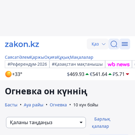
Қаз
Саясат
Әлем
Қаржы
Оқиға
Құқық
Мақалалар
#Референдум-2026
#Қазақстан мақтанышы
+33°
$
469.93
€
541.64
₽
5.71
Огневка он күннің
Басты
Ауа райы
Огневка
10 күн бойы
Барлық
Қаланы таңдаңыз
қалалар