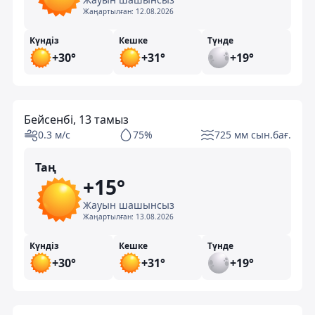
Жаңартылған:
12.08.2026
Күндіз
Кешке
Түнде
+30°
+31°
+19°
Бейсенбі, 13 тамыз
0.3 м/с
75%
725 мм сын.бағ.
Таң
+15°
Жауын шашынсыз
Жаңартылған:
13.08.2026
Күндіз
Кешке
Түнде
+30°
+31°
+19°