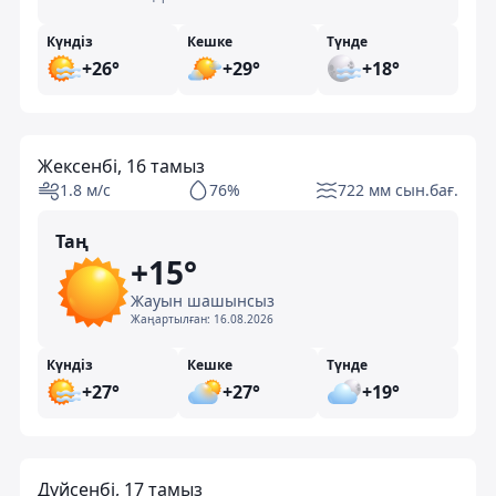
Күндіз
Кешке
Түнде
+26°
+29°
+18°
Жексенбі, 16 тамыз
1.8 м/с
76%
722 мм сын.бағ.
Таң
+15°
Жауын шашынсыз
Жаңартылған:
16.08.2026
Күндіз
Кешке
Түнде
+27°
+27°
+19°
Дүйсенбі, 17 тамыз