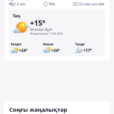
2.2 м/с
78%
723 мм сын.бағ.
Таң
+15°
Өткінші бұлт
Жаңартылған:
17.08.2026
Күндіз
Кешке
Түнде
+24°
+24°
+17°
Соңғы жаңалықтар