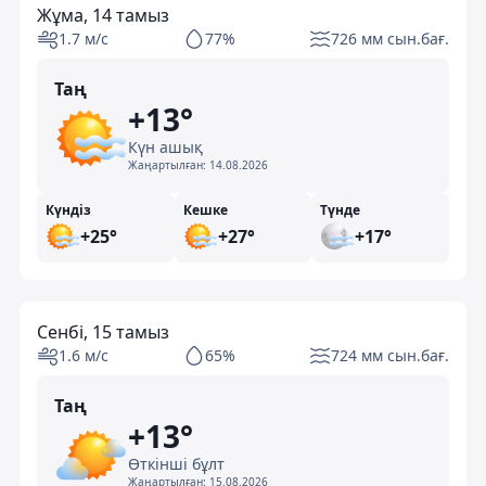
Жұма, 14 тамыз
1.7 м/с
77%
726 мм сын.бағ.
Таң
+13°
Күн ашық
Жаңартылған:
14.08.2026
Күндіз
Кешке
Түнде
+25°
+27°
+17°
Сенбі, 15 тамыз
1.6 м/с
65%
724 мм сын.бағ.
Таң
+13°
Өткінші бұлт
Жаңартылған:
15.08.2026