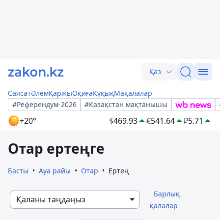
Қаз
Саясат
Әлем
Қаржы
Оқиға
Құқық
Мақалалар
#Референдум-2026
#Қазақстан мақтанышы
+20°
$
469.93
€
541.64
₽
5.71
Отар ертеңге
Басты
Ауа райы
Отар
Ертең
Барлық
Қаланы таңдаңыз
қалалар