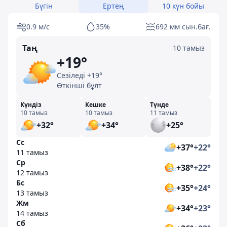
Бүгін
Ертең
10 күн бойы
0.9 м/с
35%
692 мм сын.бағ.
Таң
10 тамыз
+19°
Сезіледі +19°
Өткінші бұлт
Күндіз
Кешке
Түнде
10 тамыз
10 тамыз
11 тамыз
+32°
+34°
+25°
Сс
+37°
+22°
11 тамыз
Ср
+38°
+22°
12 тамыз
Бс
+35°
+24°
13 тамыз
Жм
+34°
+23°
14 тамыз
Сб