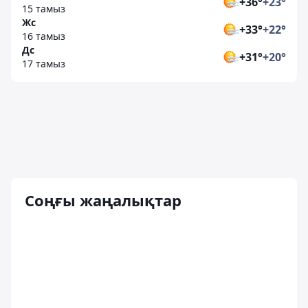
+36°
+23°
15 тамыз
Жс
+33°
+22°
16 тамыз
Дс
+31°
+20°
17 тамыз
Соңғы жаңалықтар