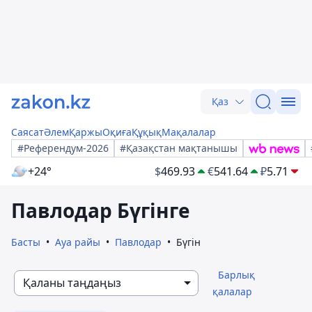
Қаз
Саясат
Әлем
Қаржы
Оқиға
Құқық
Мақалалар
#Референдум-2026
#Қазақстан мақтанышы
+24°
$
469.93
€
541.64
₽
5.71
Павлодар Бүгінге
Басты
Ауа райы
Павлодар
Бүгін
Барлық
Қаланы таңдаңыз
қалалар