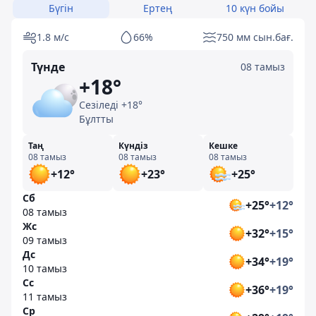
Бүгін
Ертең
10 күн бойы
1.8 м/с
66%
750 мм сын.бағ.
Түнде
08 тамыз
+18°
Сезіледі +18°
Бұлтты
Таң
Күндіз
Кешке
08 тамыз
08 тамыз
08 тамыз
+12°
+23°
+25°
Сб
+25°
+12°
08 тамыз
Жс
+32°
+15°
09 тамыз
Дс
+34°
+19°
10 тамыз
Сс
+36°
+19°
11 тамыз
Ср