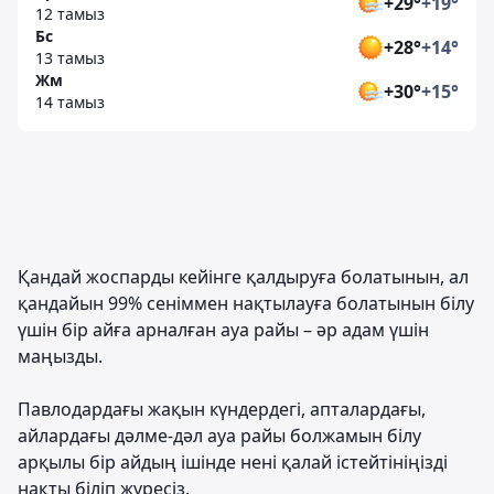
+29°
+19°
12 тамыз
Бс
+28°
+14°
13 тамыз
Жм
+30°
+15°
14 тамыз
Қандай жоспарды кейінге қалдыруға болатынын, ал
қандайын 99% сеніммен нақтылауға болатынын білу
үшін бір айға арналған ауа райы – әр адам үшін
маңызды.
Павлодардағы жақын күндердегі, апталардағы,
айлардағы дәлме-дәл ауа райы болжамын білу
арқылы бір айдың ішінде нені қалай істейтініңізді
нақты біліп жүресіз.