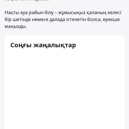
Нақты ауа райын білу – жұмысыңыз қаланың келесі
бір шетінде немесе далада істелетін болса, ерекше
маңызды.
Соңғы жаңалықтар