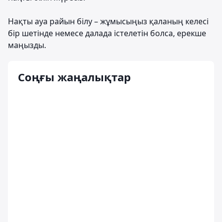
Нақты ауа райын білу – жұмысыңыз қаланың келесі
бір шетінде немесе далада істелетін болса, ерекше
маңызды.
Соңғы жаңалықтар