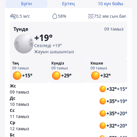
Бүгін
Ертең
10 күн бойы
0.5 м/с
58%
752 мм сын.бағ.
Түнде
09 тамыз
+19°
Сезіледі +19°
Жауын шашынсыз
Таң
Күндіз
Кешке
09 тамыз
09 тамыз
09 тамыз
+15°
+29°
+32°
Жс
+32°
+15°
09 тамыз
Дс
+35°
+19°
10 тамыз
Сс
+35°
+20°
11 тамыз
Ср
+32°
+20°
12 тамыз
Бс