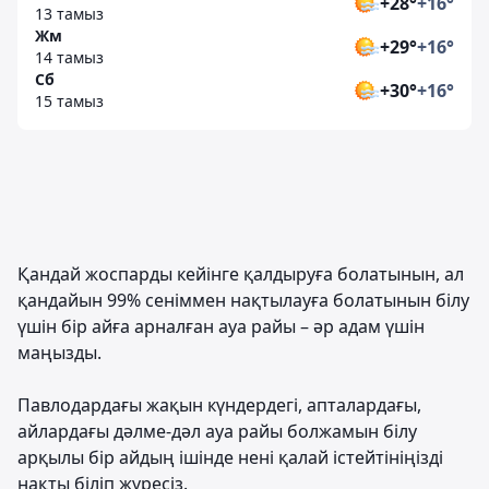
+28°
+16°
13 тамыз
Жм
+29°
+16°
14 тамыз
Сб
+30°
+16°
15 тамыз
Қандай жоспарды кейінге қалдыруға болатынын, ал
қандайын 99% сеніммен нақтылауға болатынын білу
үшін бір айға арналған ауа райы – әр адам үшін
маңызды.
Павлодардағы жақын күндердегі, апталардағы,
айлардағы дәлме-дәл ауа райы болжамын білу
арқылы бір айдың ішінде нені қалай істейтініңізді
нақты біліп жүресіз.