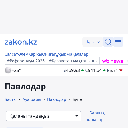
Қаз
Саясат
Әлем
Қаржы
Оқиға
Құқық
Мақалалар
#Референдум-2026
#Қазақстан мақтанышы
+25°
$
469.93
€
541.64
₽
5.71
Павлодар
Басты
Ауа райы
Павлодар
Бүгін
Барлық
Қаланы таңдаңыз
қалалар