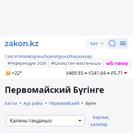
Қаз
Саясат
Әлем
Қаржы
Оқиға
Құқық
Мақалалар
#Референдум-2026
#Қазақстан мақтанышы
+22°
$
469.93
€
541.64
₽
5.71
Первомайский Бүгінге
Басты
Ауа райы
Первомайский
Бүгін
Барлық
Қаланы таңдаңыз
қалалар