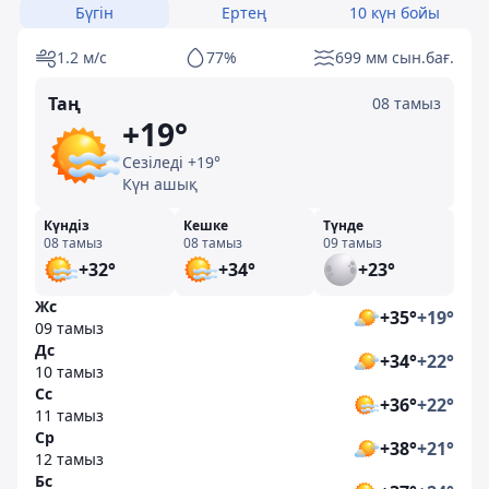
Бүгін
Ертең
10 күн бойы
1.2 м/с
77%
699 мм сын.бағ.
Таң
08 тамыз
+19°
Сезіледі +19°
Күн ашық
Күндіз
Кешке
Түнде
08 тамыз
08 тамыз
09 тамыз
+32°
+34°
+23°
Жс
+35°
+19°
09 тамыз
Дс
+34°
+22°
10 тамыз
Сс
+36°
+22°
11 тамыз
Ср
+38°
+21°
12 тамыз
Бс