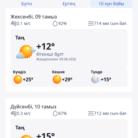
Бүгін
Ертең
10 күн бойы
Жексенбі, 09 тамыз
0.1 м/с
92%
714 мм сын.бағ.
Таң
+12°
Өткінші бұлт
Жаңартылған:
09.08.2026
Күндіз
Кешке
Түнде
+25°
+29°
+15°
Дүйсенбі, 10 тамыз
0.3 м/с
87%
712 мм сын.бағ.
Таң
+15°