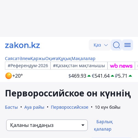
Қаз
Саясат
Әлем
Қаржы
Оқиға
Құқық
Мақалалар
#Референдум-2026
#Қазақстан мақтанышы
+20°
$
469.93
€
541.64
₽
5.71
Первороссийское он күннің
Басты
Ауа райы
Первороссийское
10 күн бойы
Барлық
Қаланы таңдаңыз
қалалар