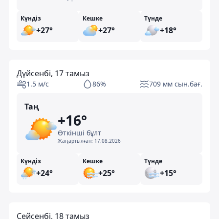
Күндіз
Кешке
Түнде
+27°
+27°
+18°
Дүйсенбі, 17 тамыз
1.5 м/с
86%
709 мм сын.бағ.
Таң
+16°
Өткінші бұлт
Жаңартылған:
17.08.2026
Күндіз
Кешке
Түнде
+24°
+25°
+15°
Сейсенбі, 18 тамыз